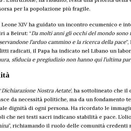
sorsa per la popolazione più fragile.
 Leone XIV ha guidato un incontro ecumenico e inte
ri a Beirut: “
Da molti anni gli occhi del mondo sono fi
servandone l’arduo cammino e la ricerca della pace
”,
litti radicati, il Papa ha indicato nel Libano un labo
ura, sfiducia e pregiudizio non hanno qui l’ultima par
ità
‘
Dichiarazione Nostra Aetate
’, ha sottolineato che il
asce da necessità politiche, ma da un fondamento t
ale dignità di ogni persona. Ha ricordato le immagin
oli che nei testi sacri indicano stabilità e pace. L’oli
mina
”, richiamando il ruolo delle comunità credenti n