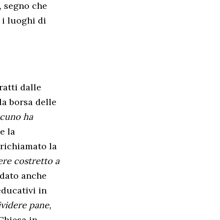
, segno che
i luoghi di
atti dalle
la borsa delle
ascuno ha
e la
 richiamato la
re costretto a
ordato anche
educativi in
ividere pane,
 Chiesa in