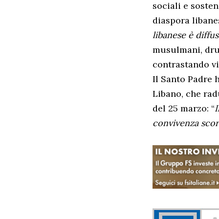
sociali e sosten
diaspora libanes
libanese è diffu
musulmani, drus
contrastando vi
Il Santo Padre 
Libano, che rad
del 25 marzo: “
I
convivenza sco