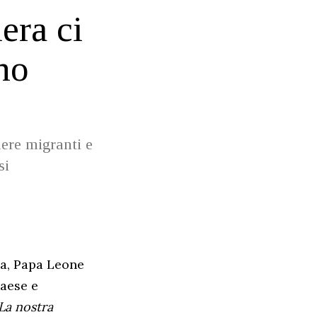
era ci
no
nere migranti e
si
ssa, Papa Leone
Paese e
La nostra