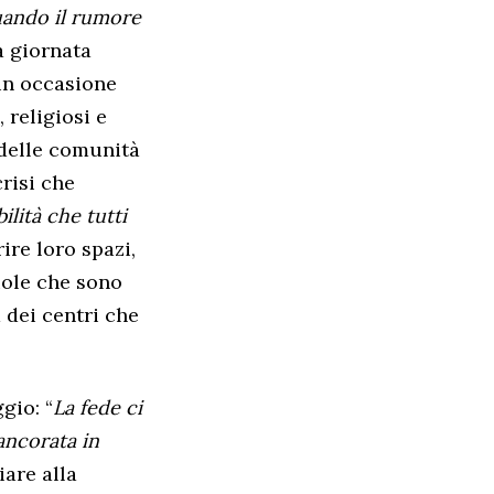
quando il rumore
a giornata
in occasione
 religiosi e
 delle comunità
risi che
ilità che tutti
rire loro spazi,
uole che sono
 dei centri che
gio: “
La fede ci
ancorata in
iare alla