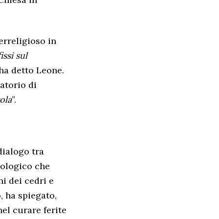
rreligioso in
ssi sul
 ha detto Leone.
ratorio di
ola
”.
 dialogo tra
eologico che
i dei cedri e
o, ha spiegato,
el curare ferite