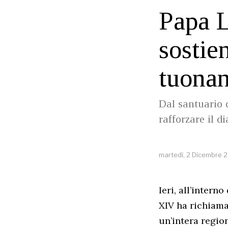
Papa L
sostie
tuonan
Dal santuario d
rafforzare il d
martedì, 2 Dicembre 
Ieri, all’intern
XIV ha richiama
un’intera region