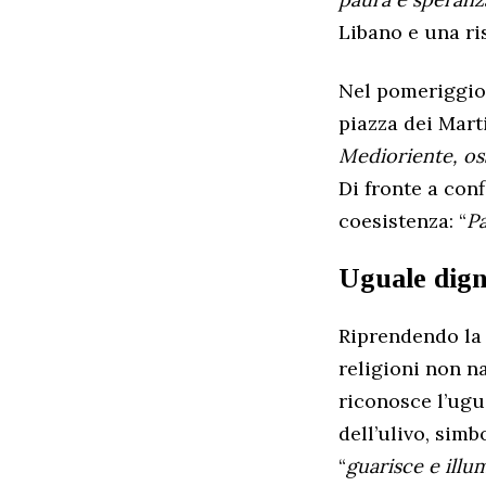
Libano e una ri
Nel pomeriggio
piazza dei Marti
Medioriente, os
Di fronte a conf
coesistenza: “
Pa
Uguale dign
Riprendendo la 
religioni non n
riconosce l’ugu
dell’ulivo, simb
“
guarisce e illu