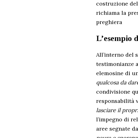
costruzione del
richiama la pre
preghiera
L’esempio de
All’interno del
testimonianze a
elemosine di un 
qualcosa da dar
condivisione qu
responsabilità v
lasciare il propr
l’impegno di re
aree segnate da
paura e speranz