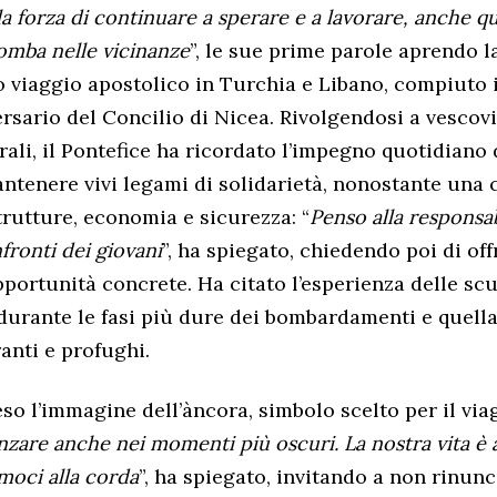
la forza di continuare a sperare e a lavorare, anche 
bomba nelle vicinanze
”, le sue prime parole aprendo l
o viaggio apostolico in Turchia e Libano, compiuto 
rsario del Concilio di Nicea. Rivolgendosi a vescovi,
rali, il Pontefice ha ricordato l’impegno quotidiano
antenere vivi legami di solidarietà, nonostante una c
trutture, economia e sicurezza: “
Penso alla responsab
fronti dei giovani
”, ha spiegato, chiedendo poi di off
portunità concrete. Ha citato l’esperienza delle sc
durante le fasi più dure dei bombardamenti e quella
nti e profughi.
so l’immagine dell’àncora, simbolo scelto per il viag
nzare anche nei momenti più oscuri. La nostra vita è 
moci alla corda
”, ha spiegato, invitando a non rinunc