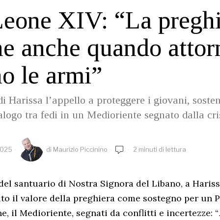
eone XIV: “La preghi
ne anche quando attor
o le armi”
i Harissa l’appello a proteggere i giovani, soste
ialogo tra fedi in un Medioriente segnato dalla cri
2025
di
Maurizio Piccinino
2 minuti di lettura
o del santuario di Nostra Signora del Libano, a Hari
to il valore della preghiera come sostegno per un 
e, il Medioriente, segnati da conflitti e incertezze: “