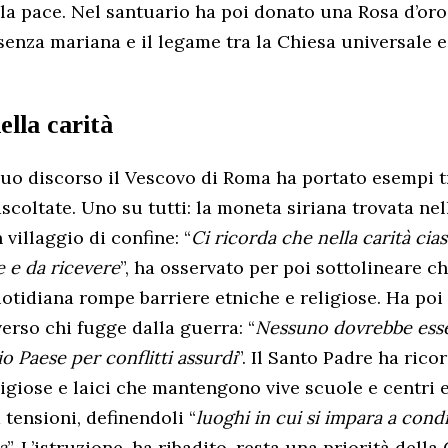
la pace. Nel santuario ha poi donato una Rosa d’oro
senza mariana e il legame tra la Chiesa universale e 
lla carità
 suo discorso il Vescovo di Roma ha portato esempi tr
scoltate. Uno su tutti: la moneta siriana trovata nel
villaggio di confine: “
Ci ricorda che nella carità ci
e e da ricevere
”, ha osservato per poi sottolineare ch
otidiana rompe barriere etniche e religiose. Ha poi
erso chi fugge dalla guerra: “
Nessuno dovrebbe esse
io Paese per conflitti assurdi
”. Il Santo Padre ha ric
ligiose e laici che mantengono vive scuole e centri 
 tensioni, definendoli “
luoghi in cui si impara a cond
a
”. L’istruzione, ha ribadito, resta una priorità della