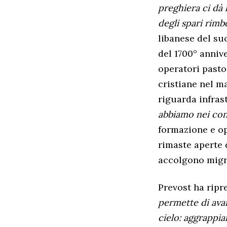
preghiera ci dà 
degli spari rim
libanese del su
del 1700° annive
operatori pasto
cristiane nel m
riguarda infras
abbiamo nei con
formazione e op
rimaste aperte 
accolgono migra
Prevost ha ripre
permette di ava
cielo: aggrappia