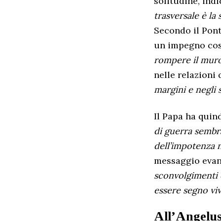
solitudine, ind
trasversale è la
Secondo il Pont
un impegno cos
rompere il muro 
nelle relazioni
margini e negli s
Il Papa ha quin
di guerra sembr
dell’impotenza 
messaggio evan
sconvolgimenti d
essere segno viv
All’Angelu