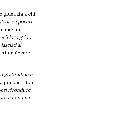
e giustizia a chi
izia e i poveri
tà come un
 e il loro grido
asciati al
reti un dovere
o gratitudine e
Ha poi chiarito il
veri riconduce
risto e non una