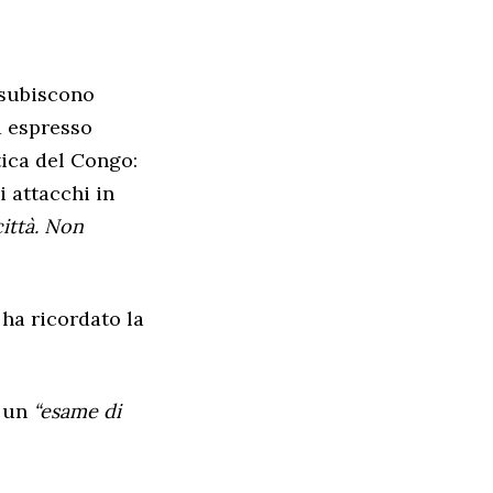
 subiscono
a espresso
tica del Congo:
i attacchi in
città. Non
 ha ricordato la
a un
“esame di