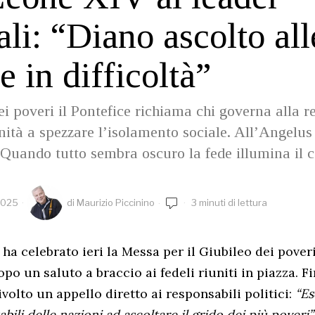
li: “Diano ascolto all
e in difficoltà”
i poveri il Pontefice richiama chi governa alla r
nità a spezzare l’isolamento sociale. All’Angelus
 “Quando tutto sembra oscuro la fede illumina il
2025
di
Maurizio Piccinino
3 minuti di lettura
ha celebrato ieri la Messa per il Giubileo dei poveri
opo un saluto a braccio ai fedeli riuniti in piazza. Fi
ivolto un appello diretto ai responsabili politici:
“Es
abili delle nazioni ad ascoltare il grido dei più poveri”