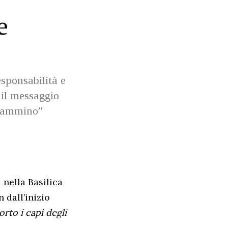
e
esponsabilità e
 il messaggio
 cammino”
 nella Basilica
n dall’inizio
orto i capi degli
.