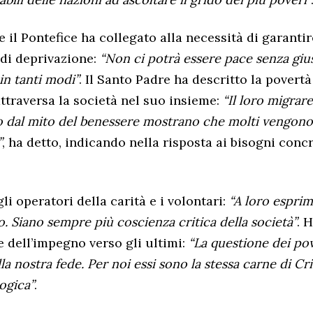
il Pontefice ha collegato alla necessità di garantir
 di deprivazione:
“Non ci potrà essere pace senza giust
in tanti modi”
. Il Santo Padre ha descritto la pover
traversa la società nel suo insieme:
“Il loro migrare
o dal mito del benessere mostrano che molti vengono l
”
, ha detto, indicando nella risposta ai bisogni conc
li operatori della carità e i volontari:
“A loro esprim
 Siano sempre più coscienza critica della società”
. 
e dell’impegno verso gli ultimi:
“La questione dei po
ella nostra fede. Per noi essi sono la stessa carne di C
ogica”
.