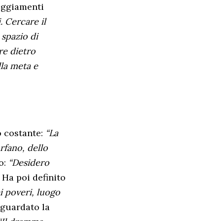
teggiamenti
. Cercare il
 spazio di
re dietro
lla meta e
o costante:
“La
rfano, dello
o:
“Desidero
. Ha poi definito
i poveri, luogo
iguardato la