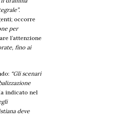
“Il dramma
tegrale”
.
enti; occorre
one per
care l’attenzione
orate, fino ai
ondo:
“Gli scenari
balizzazione
Ha indicato nel
gli
istiana deve