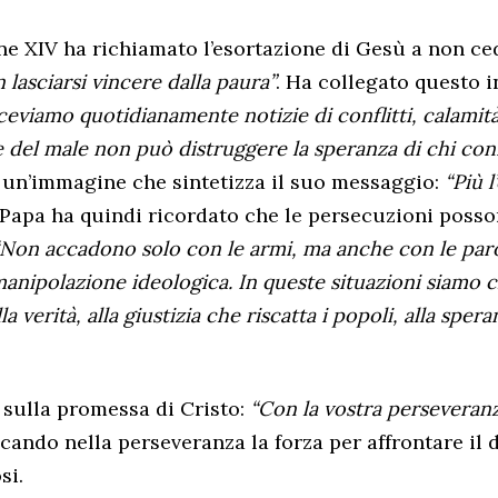
ne XIV ha richiamato l’esortazione di Gesù a non ce
n lasciarsi vincere dalla paura”
. Ha collegato questo i
ceviamo quotidianamente notizie di conflitti, calamit
 del male non può distruggere la speranza di chi conf
 un’immagine che sintetizza il suo messaggio:
“Più l
l Papa ha quindi ricordato che le persecuzioni pos
“Non accadono solo con le armi, ma anche con le paro
anipolazione ideologica. In queste situazioni siamo c
a verità, alla giustizia che riscatta i popoli, alla sper
o sulla promessa di Cristo:
“Con la vostra perseveranz
icando nella perseveranza la forza per affrontare il d
si.