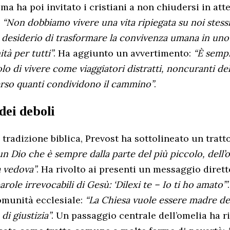
oma ha poi invitato i cristiani a non chiudersi in at
:
“Non dobbiamo vivere una vita ripiegata su noi stessi
 desiderio di trasformare la convivenza umana in uno
ità per tutti”
. Ha aggiunto un avvertimento:
“È semp
colo di vivere come viaggiatori distratti, noncuranti de
verso quanti condividono il cammino”
.
dei deboli
 tradizione biblica, Prevost ha sottolineato un tratt
un Dio che è sempre dalla parte del più piccolo, dell’o
a vedova”
. Ha rivolto ai presenti un messaggio dirett
role irrevocabili di Gesù: ‘Dilexi te – Io ti ho amato’”
comunità ecclesiale:
“La Chiesa vuole essere madre de
di giustizia”
. Un passaggio centrale dell’omelia ha r