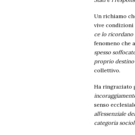
Un richiamo che 
vive condizioni
ce lo ricordano 
fenomeno che at
spesso soffocat
proprio destino
collettivo.
Ha ringraziato g
incoraggiamento.
senso ecclesial
all’essenziale d
categoria sociol