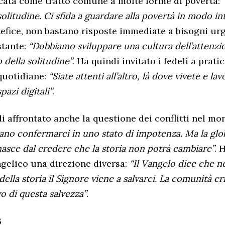
icata come tratto comune a molte forme di povertà:
 solitudine. Ci sfida a guardare alla povertà in modo in
efice, non bastano risposte immediate a bisogni urg
tante:
“Dobbiamo sviluppare una cultura dell’attenzi
della solitudine”
. Ha quindi invitato i fedeli a prati
 quotidiane:
“Siate attenti all’altro, là dove vivete e lav
pazi digitali”
.
di affrontato anche la questione dei conflitti nel m
ano confermarci in uno stato di impotenza. Ma la glo
nasce dal credere che la storia non potrà cambiare”
. 
gelico una direzione diversa:
“Il Vangelo dice che ne
ella storia il Signore viene a salvarci. La comunità cr
o di questa salvezza”
.
s