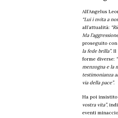
All’Angelus Leo
“Lui i nvita a no
all’attualità:
“Ri
Ma l’aggressione
proseguito con
la fede brilla”
. I
forme diverse:
menzogna e la m
testimonianza all
via della pace”
.
Ha poi insistit
vostra vita”
, ind
eventi minaccio