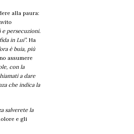
dere alla paura:
nvito
à e persecuzioni.
ida in Lui”
. Ha
’ora è buia, più
sono assumere
le, con la
hiamati a dare
anza che indica la
a salverete la
olore e gli