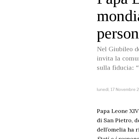
mondia
person
Nel Giubileo de
invita la comu
sulla fiducia:
lunedì, 17 Novembre 
Papa Leone XIV 
di San Pietro, d
dell’omelia ha r
Stati e i respons