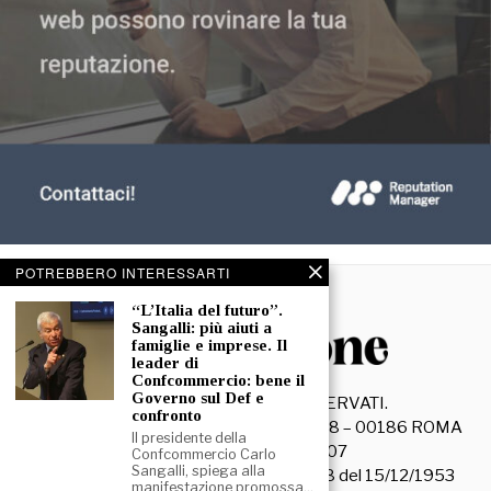
POTREBBERO INTERESSARTI
“L’Italia del futuro”.
Sangalli: più aiuti a
famiglie e imprese. Il
leader di
Confcommercio: bene il
Governo sul Def e
©
2026
- TUTTI I DIRITTI RISERVATI.
confronto
La Discussione S.r.l. – Piazza Capranica, 78 – 00186 ROMA
Il presidente della
C.F. e P. IVA 15045971007
Confcommercio Carlo
Sangalli, spiega alla
Registrazione Tribunale di Roma n. 3628 del 15/12/1953
manifestazione promossa…