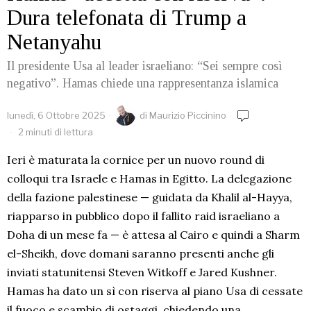
Dura telefonata di Trump a
Netanyahu
Il presidente Usa al leader israeliano: “Sei sempre così
negativo”. Hamas chiede una rappresentanza islamica
lunedì, 6 Ottobre 2025
di
Maurizio Piccinino
2 minuti di lettura
Ieri è maturata la cornice per un nuovo round di
colloqui tra Israele e Hamas in Egitto. La delegazione
della fazione palestinese — guidata da Khalil al-Hayya,
riapparso in pubblico dopo il fallito raid israeliano a
Doha di un mese fa — è attesa al Cairo e quindi a Sharm
el-Sheikh, dove domani saranno presenti anche gli
inviati statunitensi Steven Witkoff e Jared Kushner.
Hamas ha dato un sì con riserva al piano Usa di cessate
il fuoco e scambio di ostaggi, chiedendo una