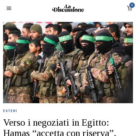
0
ESTERI
Verso i negoziati in Egitto:
Hamas “accetta con riserva”.