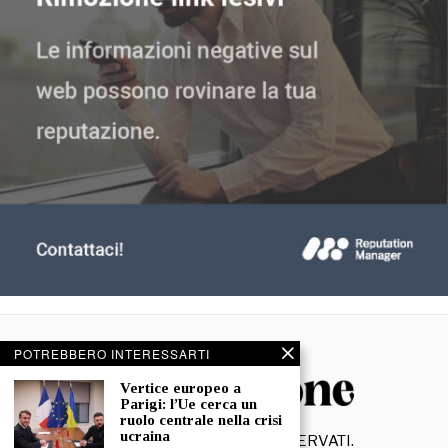
POTREBBERO INTERESSARTI
Vertice europeo a
Parigi: l’Ue cerca un
ruolo centrale nella crisi
ucraina
©
2026
- TUTTI I DIRITTI RISERVATI.