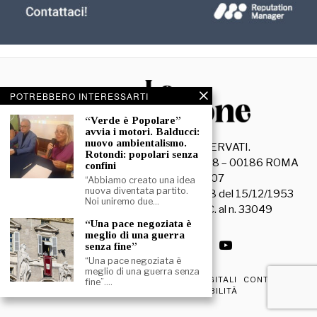
POTREBBERO INTERESSARTI
“Verde è Popolare”
avvia i motori. Balducci:
nuovo ambientalismo.
©
2026
- TUTTI I DIRITTI RISERVATI.
Rotondi: popolari senza
La Discussione S.r.l. – Piazza Capranica, 78 – 00186 ROMA
confini
C.F. e P. IVA 15045971007
“Abbiamo creato una idea
nuova diventata partito.
Registrazione Tribunale di Roma n. 3628 del 15/12/1953
Noi uniremo due…
La società editrice è iscritta al R.O.C. al n. 33049
“Una pace negoziata è
meglio di una guerra
senza fine”
“Una pace negoziata è
meglio di una guerra senza
PRIVACY & COOKIE POLICY
EDIZIONI DIGITALI
CONTATTI
fine”.…
DICHIARAZIONE DI ACCESSIBILITÀ