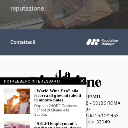
POTREBBERO INTERESSARTI
“World Wine Pro” alla
ricerca di giovani talenti
©
2026
- TUTTI I DIRITTI RISERVATI.
in ambito Sales
La Discussione S.r.l. – Piazza Capranica, 78 – 00186 ROMA
Dopo la 24ORE Business
C.F. e P. IVA 15045971007
School di Milano e la
Scuola…
Registrazione Tribunale di Roma n. 3628 del 15/12/1953
La società editrice è iscritta al R.O.C. al n. 33049
“SELFIEmployment”,