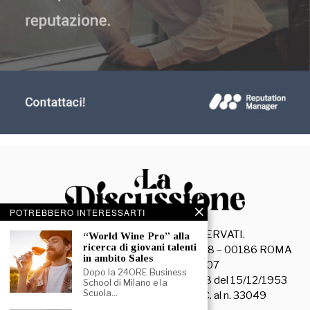
POTREBBERO INTERESSARTI
©
2026
- TUTTI I DIRITTI RISERVATI.
“World Wine Pro” alla
ricerca di giovani talenti
La Discussione S.r.l. – Piazza Capranica, 78 – 00186 ROMA
in ambito Sales
C.F. e P. IVA 15045971007
Dopo la 24ORE Business
Registrazione Tribunale di Roma n. 3628 del 15/12/1953
School di Milano e la
Scuola…
La società editrice è iscritta al R.O.C. al n. 33049