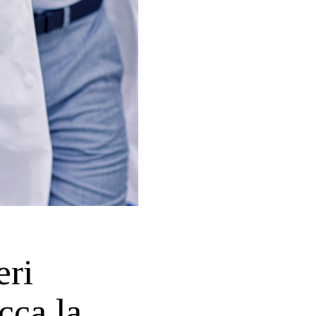
eri
cca la