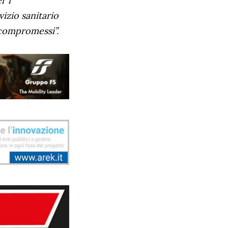
r i
vizio sanitario
 compromessi”.