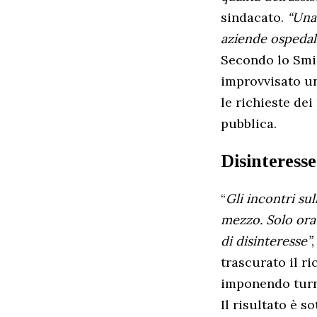
sindacato.
“Una
aziende ospedali
Secondo lo Smi
improvvisato un
le richieste dei
pubblica.
Disinteresse
“
Gli incontri su
mezzo. Solo ora 
di disinteresse”
trascurato il r
imponendo turni
Il risultato è s