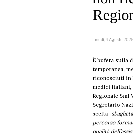
Region
lunedì, 4 Agosto 202
È bufera sulla 
temporanea, med
riconosciuti in 
medici italiani
Regionale Smi V
Segretario Nazi
scelta “
sbagliat
percorso formati
qualità dell’assi