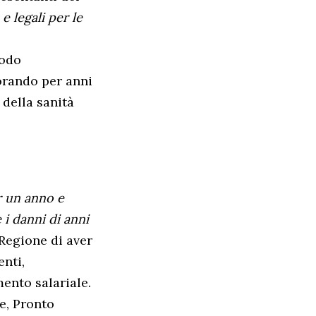
 legali per le
modo
norando per anni
 della sanità
r un anno e
i danni di anni
 Regione di aver
nti,
ento salariale.
he, Pronto