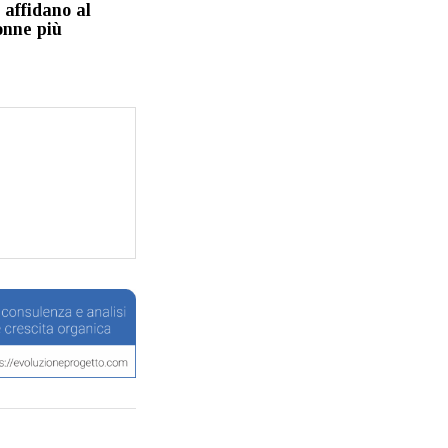
i affidano al
onne più