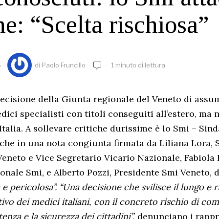
e: “Scelta rischiosa”
5
di
Paolo Fruncillo
1 minuto di lettura
decisione della Giunta regionale del Veneto di assum
ici specialisti con titoli conseguiti all’estero, ma
Italia. A sollevare critiche durissime è lo Smi – Sin
, che in una nota congiunta firmata da Liliana Lora, 
eneto e Vice Segretario Vicario Nazionale, Fabiola F
onale Smi, e Alberto Pozzi, Presidente Smi Veneto, d
a e pericolosa”. “Una decisione che svilisce il lungo e 
vo dei medici italiani, con il concreto rischio di co
stenza e la sicurezza dei cittadini”,
denunciano i rappr