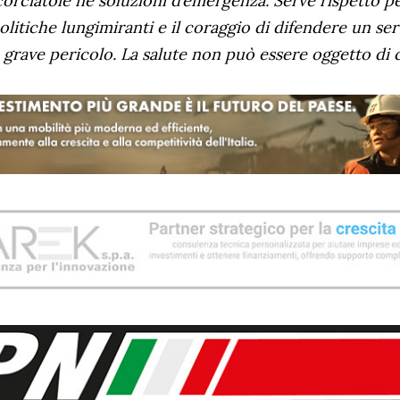
orciatoie né soluzioni d’emergenza. Serve rispetto pe
politiche lungimiranti e il coraggio di difendere un ser
n grave pericolo. La salute non può essere oggetto di