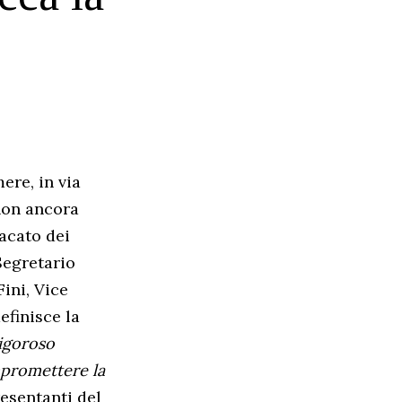
ere, in via
 non ancora
dacato dei
Segretario
ini, Vice
efinisce la
rigoroso
mpromettere la
esentanti del