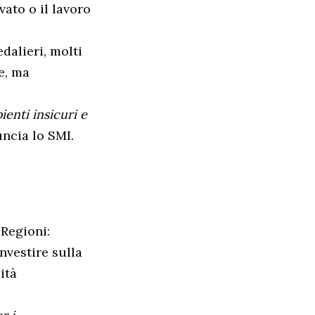
vato o il lavoro
dalieri, molti
e, ma
enti insicuri e
uncia lo SMI.
 Regioni:
investire sulla
ità