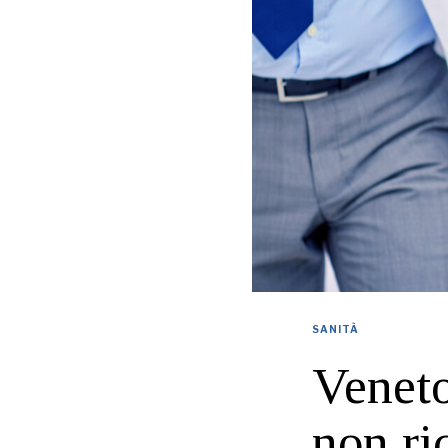
SANITÀ
Veneto
non ri