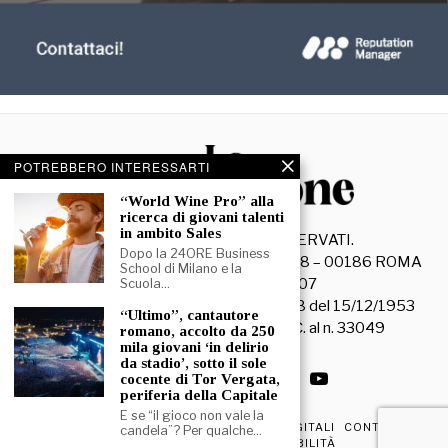
POTREBBERO INTERESSARTI
“World Wine Pro” alla
ricerca di giovani talenti
in ambito Sales
©
2026
- TUTTI I DIRITTI RISERVATI.
Dopo la 24ORE Business
La Discussione S.r.l. – Piazza Capranica, 78 – 00186 ROMA
School di Milano e la
C.F. e P. IVA 15045971007
Scuola…
Registrazione Tribunale di Roma n. 3628 del 15/12/1953
“Ultimo”, cantautore
La società editrice è iscritta al R.O.C. al n. 33049
romano, accolto da 250
mila giovani ‘in delirio
da stadio’, sotto il sole
cocente di Tor Vergata,
periferia della Capitale
E se “il gioco non vale la
PRIVACY & COOKIE POLICY
EDIZIONI DIGITALI
CONTATTI
candela”? Per qualche…
DICHIARAZIONE DI ACCESSIBILITÀ