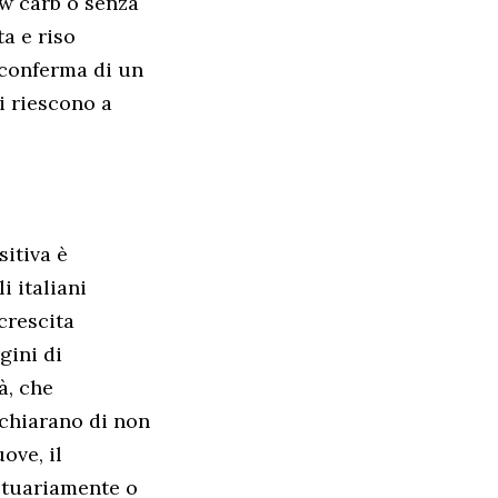
ow carb o senza
ta e riso
 conferma di un
 riescono a
itiva è
i italiani
crescita
gini di
à, che
ichiarano di non
ove, il
ltuariamente o