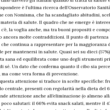
ano davvero gli italiani quando si tratta di salute 
ispondere è l’ultima ricerca dell’Osservatorio Sanit
ne con Nomisma, che ha scandagliato abitudini, scel
n materia di salute. Il quadro che ne emerge è interes
c’è, la voglia anche, ma tra buoni propositi e comp
o ancora molte contraddizioni. Il punto di partenza
, che continua a rappresentare per la maggioranza de
le per mantenersi in salute. Quasi sei su dieci (57%)
ta sana ed equilibrata come uno degli strumenti pri
di sé. Un dato che conferma quanto il cibo sia perc
, ma come vera forma di prevenzione.
questa attenzione si traduce in scelte specifiche: fr
o centrale, presenti con regolarità nella dieta del 
rande attenzione anche all’eliminazione (o almeno all
 poco salutari: il 66% evita snack salati, mentre il 