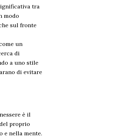
ignificativa tra
 in modo
che sul fronte
i come un
cerca di
ndo a uno stile
iarano di evitare
nessere è il
 del proprio
o e nella mente.