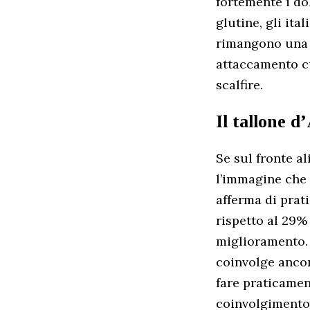
fortemente i do
glutine, gli ita
rimangono una p
attaccamento c
scalfire.
Il tallone d
Se sul fronte a
l’immagine che e
afferma di prat
rispetto al 29%
miglioramento. 
coinvolge ancor
fare praticament
coinvolgimento 