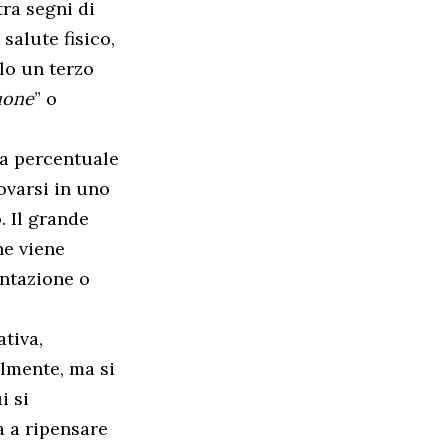
ra segni di
salute fisico,
olo un terzo
uone
” o
 la percentuale
rovarsi in uno
o. Il grande
he viene
entazione o
ativa,
lmente, ma si
i si
a a ripensare