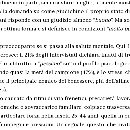
 almeno in parte, sembra stare meglio, la mente most
Alla domanda su come giudichino il proprio stato di 
liani risponde con un giudizio almeno “
buono
”. Ma s
in ottima forma e si definisce in condizioni
“molto b
ù preoccupante se si passa alla salute mentale. Qui,
 cresce: il 21% degli intervistati dichiara infatti di t
e
” o addirittura “
pessimo
” sotto il profilo psicologic
ndo quasi la metà del campione (47%), è lo stress, c
e il principale nemico del benessere, più dell’alim
tà.
o causato da ritmi di vita frenetici, precarietà lavor
omiche o sovraccarico familiare, colpisce trasversa
rticolare forza nella fascia 25-44 anni, quella in cu
 impegni e pressioni. Un segnale, questo, che invit