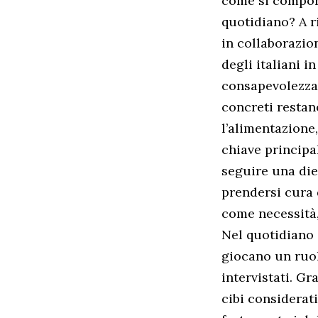
come si comport
quotidiano? A r
in collaborazio
degli italiani i
consapevolezza 
concreti restan
l’alimentazione
chiave principa
seguire una die
prendersi cura 
come necessità
Nel quotidiano 
giocano un ruol
intervistati. G
cibi considerati