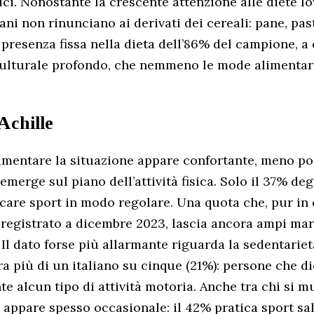
lci. Nonostante la crescente attenzione alle diete l
liani non rinunciano ai derivati dei cereali: pane, pas
resenza fissa nella dieta dell’86% del campione, a
ulturale profondo, che nemmeno le mode alimentari
’Achille
limentare la situazione appare confortante, meno pos
merge sul piano dell’attività fisica. Solo il 37% degl
icare sport in modo regolare. Una quota che, pur in 
 registrato a dicembre 2023, lascia ancora ampi mar
Il dato forse più allarmante riguarda la sedentariet
a più di un italiano su cinque (21%): persone che d
e alcun tipo di attività motoria. Anche tra chi si mu
appare spesso occasionale: il 42% pratica sport sa