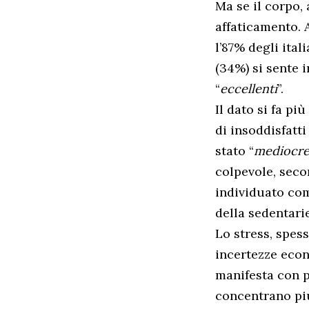
Ma se il corpo,
affaticamento. 
l’87% degli ita
(34%) si sente 
“
eccellenti
”.
Il dato si fa pi
di insoddisfatti
stato “
mediocr
colpevole, seco
individuato com
della sedentarie
Lo stress, spess
incertezze econ
manifesta con pa
concentrano più