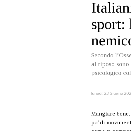
Italian
sport: 
nemic
Secondo l’Oss
al riposo sono 
psicologico col
lunedì, 23 Giugno 20
Mangiare bene, 
po’ di movimento