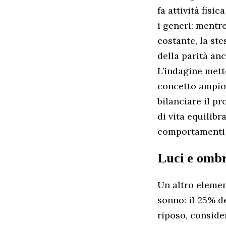
fa attività fisic
i generi: mentre
costante, la st
della parità an
L’indagine mett
concetto ampio 
bilanciare il pr
di vita equilibr
comportamenti n
Luci e omb
Un altro elemen
sonno: il 25% de
riposo, conside