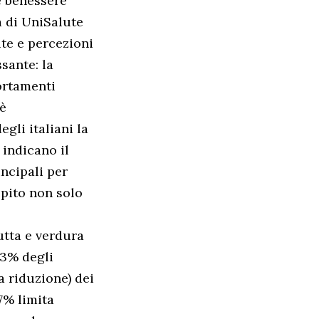
e benessere
à di UniSalute
te e percezioni
sante: la
ortamenti
 è
gli italiani la
 indicano il
ncipali per
epito non solo
utta e verdura
63% degli
a riduzione) dei
47% limita