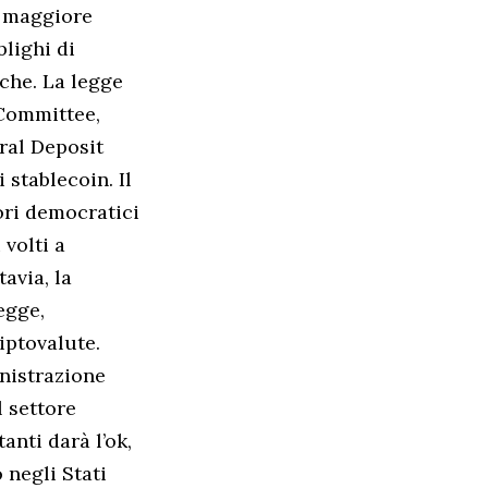
e maggiore
lighi di
iche. La legge
 Committee,
ral Deposit
 stablecoin. Il
ori democratici
volti a
avia, la
egge,
iptovalute.
nistrazione
 settore
nti darà l’ok,
 negli Stati