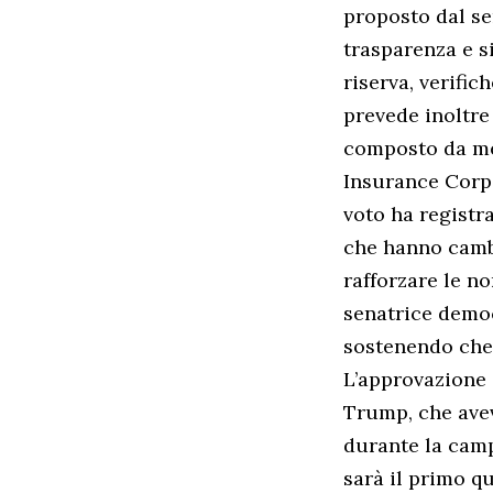
proposto dal se
trasparenza e s
riserva, verific
prevede inoltre
composto da mem
Insurance Corpor
voto ha registr
che hanno camb
rafforzare le no
senatrice democ
sostenendo che 
L’approvazione 
Trump, che ave
durante la camp
sarà il primo q