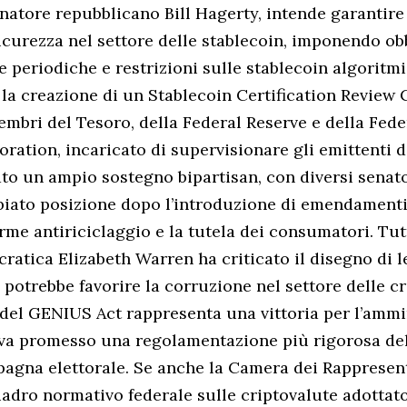
natore repubblicano Bill Hagerty, intende garantir
icurezza nel settore delle stablecoin, imponendo obb
he periodiche e restrizioni sulle stablecoin algoritm
 la creazione di un Stablecoin Certification Review
bri del Tesoro, della Federal Reserve e della Fede
ation, incaricato di supervisionare gli emittenti di
ato un ampio sostegno bipartisan, con diversi senat
iato posizione dopo l’introduzione di emendamenti 
rme antiriciclaggio e la tutela dei consumatori. Tutt
ratica Elizabeth Warren ha criticato il disegno di l
potrebbe favorire la corruzione nel settore delle cr
del GENIUS Act rappresenta una vittoria per l’ammi
va promesso una regolamentazione più rigorosa del
agna elettorale. Se anche la Camera dei Rappresenta
uadro normativo federale sulle criptovalute adottato