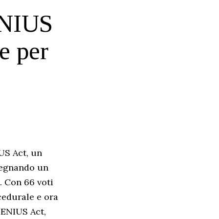
ENIUS
e per
IUS Act, un
 segnando un
. Con 66 voti
cedurale e ora
GENIUS Act,