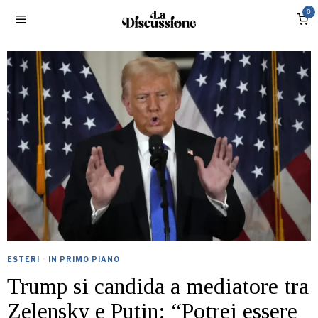
0
ESTERI
·
IN PRIMO PIANO
Trump si candida a mediatore tra
Zelensky e Putin: “Potrei essere