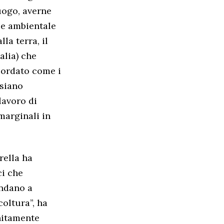
luogo, averne
e e ambientale
la terra, il
alia) che
cordato come i
 siano
 lavoro di
marginali in
rella ha
ci che
endano a
coltura”, ha
unitamente