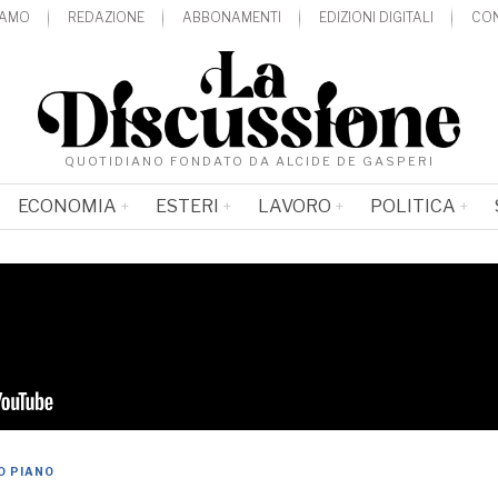
IAMO
REDAZIONE
ABBONAMENTI
EDIZIONI DIGITALI
CON
QUOTIDIANO FONDATO DA ALCIDE DE GASPERI
ECONOMIA
ESTERI
LAVORO
POLITICA
O PIANO