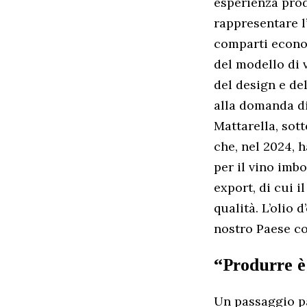
esperienza prod
rappresentare l
comparti econo
del modello di v
del design e de
alla domanda di
Mattarella, sot
che, nel 2024, h
per il vino imbo
export, di cui 
qualità. L’olio 
nostro Paese c
“Produrre è
Un passaggio pa