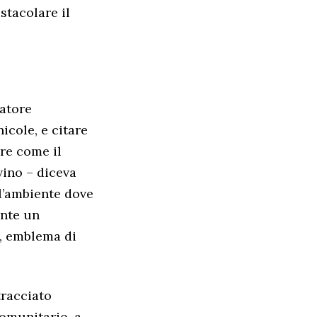
stacolare il
natore
icole, e citare
ire come il
vino – diceva
 l’ambiente dove
ente un
a, emblema di
tracciato
comunitario, a