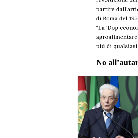
partire dall’art
di Roma del 195
“La ‘Dop economy
agroalimentare c
più di qualsiasi
No all’auta