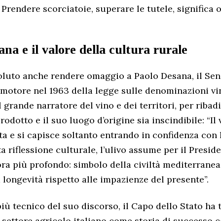
 Prendere scorciatoie, superare le tutele, significa o
ana e il valore della cultura rurale
oluto anche rendere omaggio a Paolo Desana, il Se
otore nel 1963 della legge sulle denominazioni vin
l grande narratore del vino e dei territori, per ribad
odotto e il suo luogo d’origine sia inscindibile: “Il 
sta e si capisce soltanto entrando in confidenza con
ta riflessione culturale, l’ulivo assume per il Presid
ora più profondo: simbolo della civiltà mediterrane
 longevità rispetto alle impazienze del presente”.
iù tecnico del suo discorso, il Capo dello Stato ha 
l settore agricolo italiano come storia di successo 