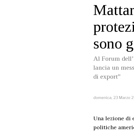
Mattar
protez
sono g
Al Forum dell’O
lancia un mess
di export”
domenica, 23 Marzo 
Una lezione di e
politiche ameri