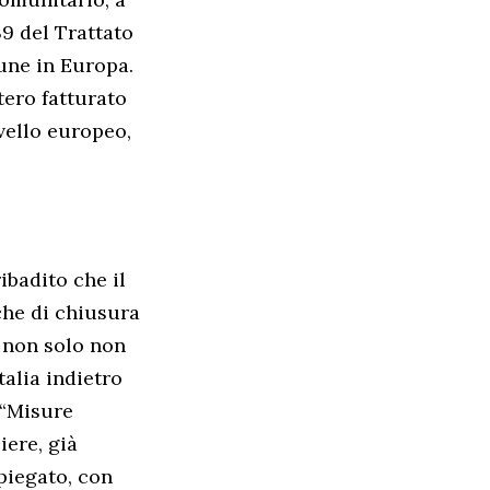
39 del Trattato
mune in Europa.
tero fatturato
ivello europeo,
ibadito che il
che di chiusura
, non solo non
talia indietro
 “Misure
iere, già
spiegato, con