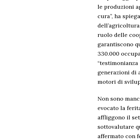
le produzioni ag
cura”, ha spiega
dell’agricoltura
ruolo delle coop
garantiscono qu
330.000 occupati
“testimonianza d
generazioni di 
motori di svilu
Non sono mancat
evocato la feri
affliggono il se
sottovalutare qu
affermato con fe