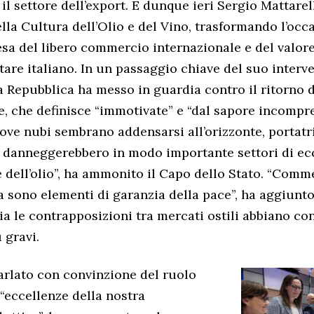
 il settore dell’export. E dunque ieri Sergio Mattare
lla Cultura dell’Olio e del Vino, trasformando l’occ
esa del libero commercio internazionale e del valor
are italiano. In un passaggio chiave del suo interve
a Repubblica ha messo in guardia contro il ritorno d
e, che definisce “immotivate” e “dal sapore incompr
ove nubi sembrano addensarsi all’orizzonte, portatr
e danneggerebbero in modo importante settori di e
e dell’olio”, ha ammonito il Capo dello Stato. “Comm
 sono elementi di garanzia della pace”, ha aggiunt
ia le contrapposizioni tra mercati ostili abbiano co
 gravi.
arlato con convinzione del ruolo
 “eccellenze della nostra