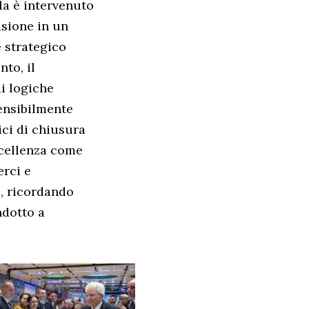
lla è intervenuto
asione in un
e strategico
nto, il
i logiche
ensibilmente
ici di chiusura
ccellenza come
erci e
o, ricordando
ndotto a