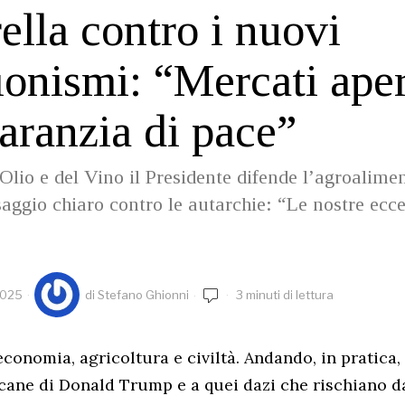
ella contro i nuovi
ionismi: “Mercati aper
aranzia di pace”
lio e del Vino il Presidente difende l’agroalimen
aggio chiaro contro le autarchie: “Le nostre ecc
2025
di
Stefano Ghionni
3 minuti di lettura
conomia, agricoltura e civiltà. Andando, in pratica,
cane di Donald Trump e a quei dazi che rischiano d