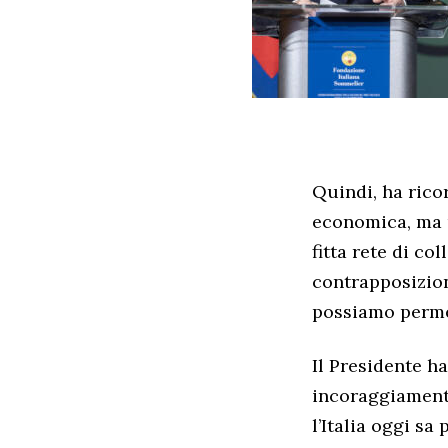
Quindi, ha rico
economica, ma u
fitta rete di c
contrapposizion
possiamo permet
Il Presidente h
incoraggiamento
l’Italia oggi sa