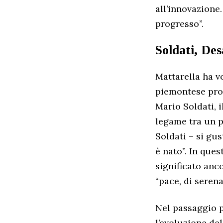
all’innovazione.
progresso”.
Soldati, Des
Mattarella ha v
piemontese prom
Mario Soldati, i
legame tra un pr
Soldati – si gu
è nato”. In ques
significato anc
“pace, di serena
Nel passaggio p
l’evoluzione de