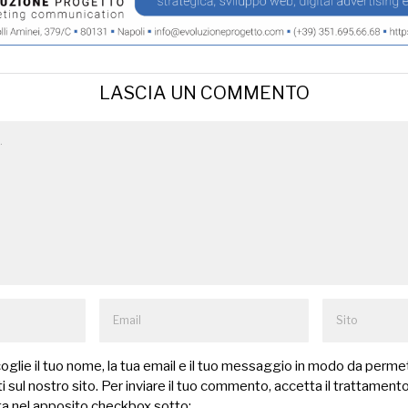
LASCIA UN COMMENTO
lie il tuo nome, la tua email e il tuo messaggio in modo da permet
 sul nostro sito. Per inviare il tuo commento, accetta il trattamento
a nel apposito checkbox sotto: