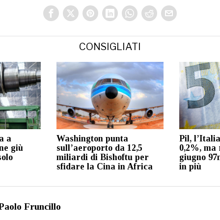
CONSIGLIATI
a a
Washington punta
Pil, l’Ital
ne giù
sull’aeroporto da 12,5
0,2%, ma r
solo
miliardi di Bishoftu per
giugno 97
sfidare la Cina in Africa
in più
Paolo Fruncillo