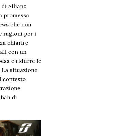
 di Allianz
ha promesso
News che non
 ragioni per i
nza chiarire
ali con un
esa e ridurre le
. La situazione
l contesto
trazione
Shah di