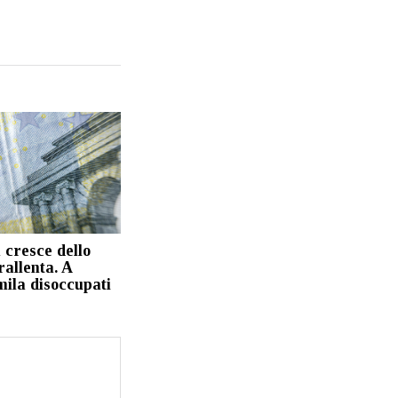
ia cresce dello
allenta. A
mila disoccupati