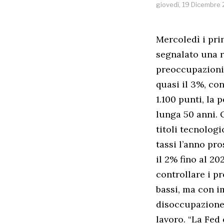
giovedì, 19 Dicembre
Mercoledì i pri
segnalato una r
preoccupazioni 
quasi il 3%, co
1.100 punti, la 
lunga 50 anni. 
titoli tecnolog
tassi l’anno pro
il 2% fino al 2
controllare i pr
bassi, ma con i
disoccupazione 
lavoro. “La Fed