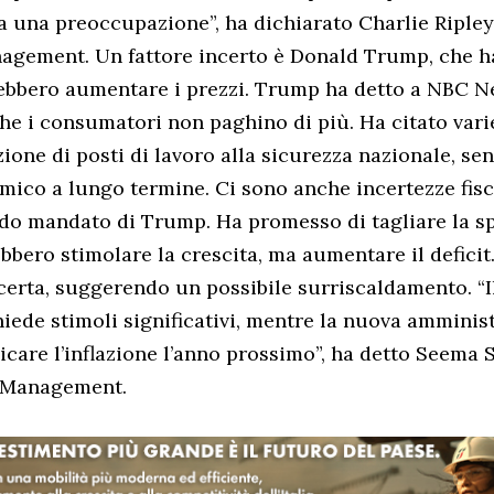
ta una preoccupazione”, ha dichiarato Charlie Ripley
agement. Un fattore incerto è Donald Trump, che 
rebbero aumentare i prezzi. Trump ha detto a NBC 
he i consumatori non paghino di più. Ha citato varie
zione di posti di lavoro alla sicurezza nazionale, se
mico a lungo termine. Ci sono anche incertezze fisc
do mandato di Trump. Ha promesso di tagliare la sp
ebbero stimolare la crescita, ma aumentare il deficit
erta, suggerendo un possibile surriscaldamento. “I
hiede stimoli significativi, mentre la nuova amminis
care l’inflazione l’anno prossimo”, ha detto Seema 
t Management.