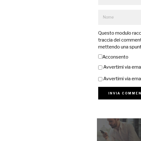
Questo modulo raccog
traccia dei commenti
mettendo una spunt
Acconsento
Avvertimi via ema
Avvertimi via emai