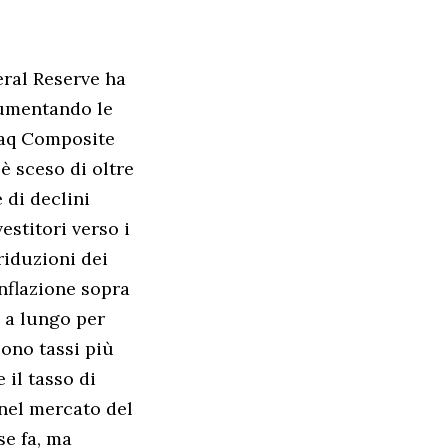
eral Reserve ha
aumentando le
sdaq Composite
è sceso di oltre
 di declini
estitori verso i
riduzioni dei
inflazione sopra
ù a lungo per
cono tassi più
 il tasso di
 nel mercato del
se fa, ma