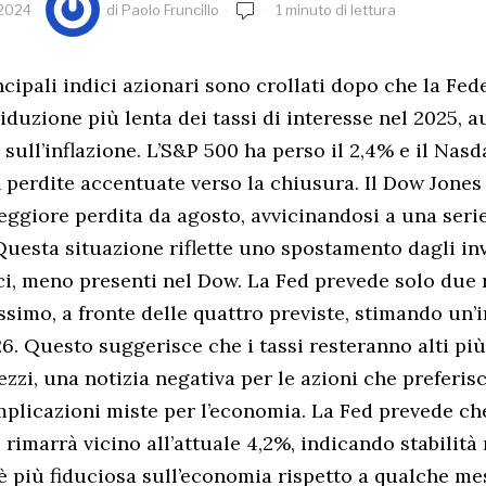
 2024
di
Paolo Fruncillo
1 minuto di lettura
ncipali indici azionari sono crollati dopo che la Fed
iduzione più lenta dei tassi di interesse nel 2025, 
sull’inflazione. L’S&P 500 ha perso il 2,4% e il Na
n perdite accentuate verso la chiusura. Il Dow Jones 
peggiore perdita da agosto, avvicinandosi a una serie
Questa situazione riflette uno spostamento dagli inv
ici, meno presenti nel Dow. La Fed prevede solo due 
ssimo, a fronte delle quattro previste, stimando un’
026. Questo suggerisce che i tassi resteranno alti pi
ezzi, una notizia negativa per le azioni che preferis
mplicazioni miste per l’economia. La Fed prevede che
rimarrà vicino all’attuale 4,2%, indicando stabilità
 è più fiduciosa sull’economia rispetto a qualche me