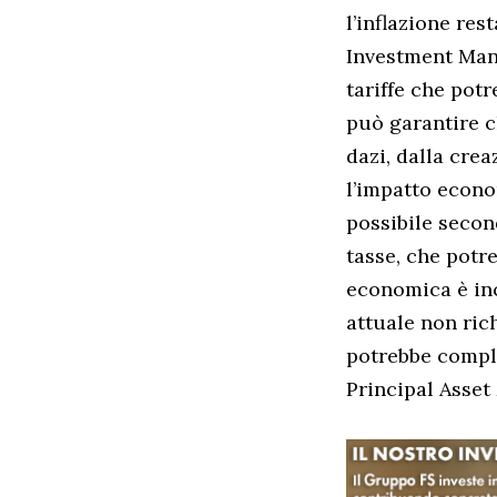
l’inflazione res
Investment Man
tariffe che pot
può garantire c
dazi, dalla crea
l’impatto econo
possibile secon
tasse, che potr
economica è inc
attuale non ric
potrebbe compli
Principal Asse