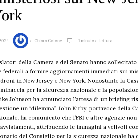
ork
 2024
di
Chiara Catone
1 minuto di lettura
islatori della Camera e del Senato hanno sollecitato i
ne federali a fornire aggiornamenti immediati sui mis
 droni in New Jersey e New York. Nonostante la Cas
 minaccia per la sicurezza nazionale e la popolazion
ke Johnson ha annunciato l’attesa di un briefing ris
estione un “dilemma”. John Kirby, portavoce della C
zionale, ha comunicato che l’FBI e altre agenzie no
avvistamenti, attribuendo le immagini a velivoli co
ionario del Consiglio per la sicurezza nazionale ha 