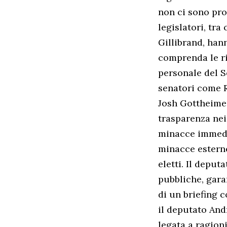
non ci sono pro
legislatori, tr
Gillibrand, han
comprenda le ri
personale del 
senatori come 
Josh Gottheimer
trasparenza nei
minacce immedia
minacce esterne
eletti. Il depu
pubbliche, gara
di un briefing 
il deputato And
legata a ragioni