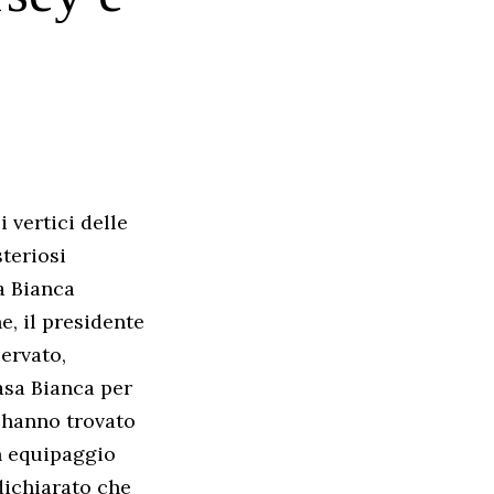
 vertici delle
teriosi
a Bianca
e, il presidente
ervato,
asa Bianca per
n hanno trovato
n equipaggio
dichiarato che