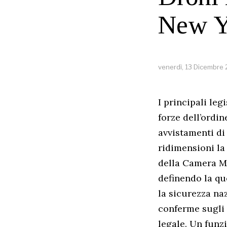
New Y
venerdì, 13 Dicembre
I principali leg
forze dell’ordi
avvistamenti di
ridimensioni la
della Camera Mi
definendo la qu
la sicurezza na
conferme sugli 
legale. Un funz