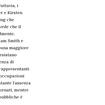
uttavia, i
r e Kirsten
ing che
vede che il
lmente,
dam Smith e
a una maggiore
 esistano
enza di
 rappresentanti
eoccupazioni
tante l’assenza
ornati, mentre
pubbliche è