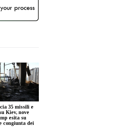
ia 35 missili e
su Kiev, nove
ump esita su
e congiunta dei