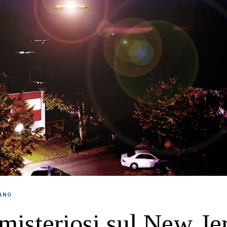
IANO
misteriosi sul New Je