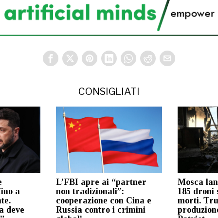
CONSIGLIATI
e
L’FBI apre ai “partner
Mosca lanc
fino a
non tradizionali”:
185 droni 
te.
cooperazione con Cina e
morti. Tr
a deve
Russia contro i crimini
produzion