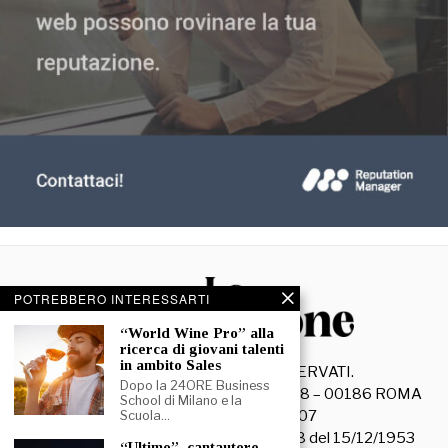
POTREBBERO INTERESSARTI
“World Wine Pro” alla
ricerca di giovani talenti
in ambito Sales
©
2026
- TUTTI I DIRITTI RISERVATI.
Dopo la 24ORE Business
La Discussione S.r.l. – Piazza Capranica, 78 – 00186 ROMA
School di Milano e la
C.F. e P. IVA 15045971007
Scuola…
Registrazione Tribunale di Roma n. 3628 del 15/12/1953
“Ultimo”, cantautore