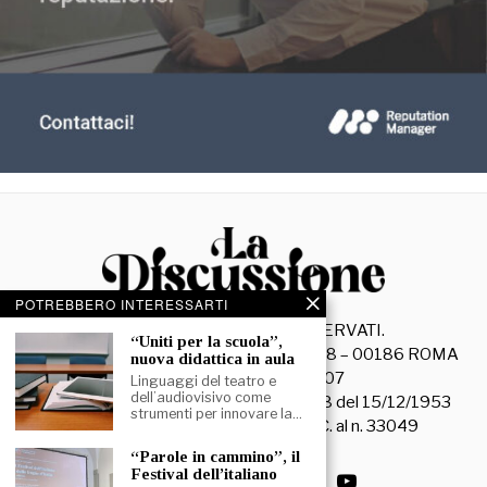
POTREBBERO INTERESSARTI
©
2026
- TUTTI I DIRITTI RISERVATI.
“Uniti per la scuola”,
La Discussione S.r.l. – Piazza Capranica, 78 – 00186 ROMA
nuova didattica in aula
C.F. e P. IVA 15045971007
Linguaggi del teatro e
dell’audiovisivo come
Registrazione Tribunale di Roma n. 3628 del 15/12/1953
strumenti per innovare la…
La società editrice è iscritta al R.O.C. al n. 33049
“Parole in cammino”, il
Festival dell’italiano