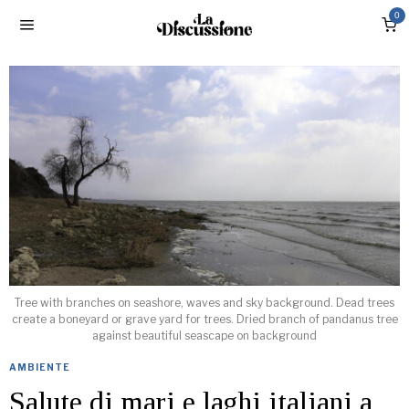
0
Tree with branches on seashore, waves and sky background. Dead trees
create a boneyard or grave yard for trees. Dried branch of pandanus tree
against beautiful seascape on background
AMBIENTE
Salute di mari e laghi italiani a