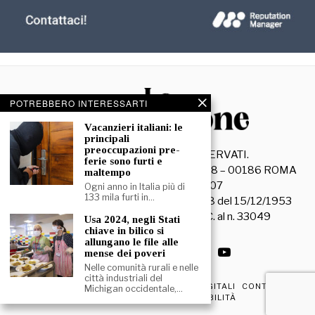
POTREBBERO INTERESSARTI
Vacanzieri italiani: le
principali
preoccupazioni pre-
©
2026
- TUTTI I DIRITTI RISERVATI.
ferie sono furti e
La Discussione S.r.l. – Piazza Capranica, 78 – 00186 ROMA
maltempo
C.F. e P. IVA 15045971007
Ogni anno in Italia più di
133 mila furti in…
Registrazione Tribunale di Roma n. 3628 del 15/12/1953
La società editrice è iscritta al R.O.C. al n. 33049
Usa 2024, negli Stati
chiave in bilico si
allungano le file alle
mense dei poveri
Nelle comunità rurali e nelle
città industriali del
PRIVACY & COOKIE POLICY
EDIZIONI DIGITALI
CONTATTI
Michigan occidentale,…
DICHIARAZIONE DI ACCESSIBILITÀ