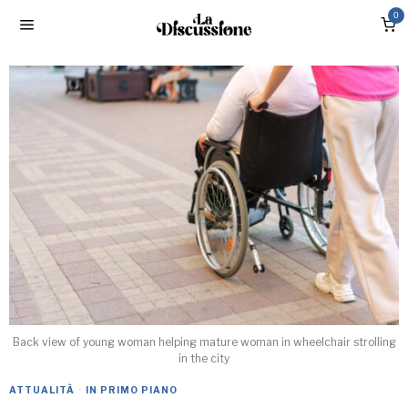
0
Back view of young woman helping mature woman in wheelchair strolling
in the city
ATTUALITÀ
·
IN PRIMO PIANO