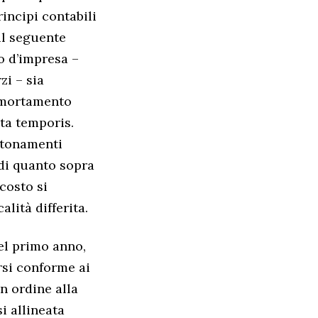
rincipi contabili
il seguente
io d’impresa –
zi – sia
ammortamento
ata temporis.
antonamenti
 di quanto sopra
costo si
lità differita.
el primo anno,
rsi conforme ai
in ordine alla
i allineata