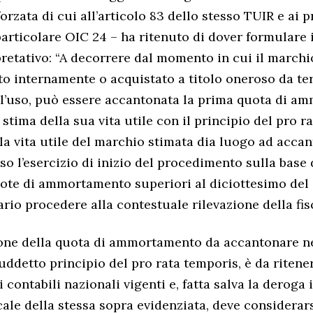
orzata di cui all’articolo 83 dello stesso TUIR e ai p
particolare OIC 24 – ha ritenuto di dover formulare 
pretativo: “A decorrere dal momento in cui il march
to internamente o acquistato a titolo oneroso da ter
 l’uso, può essere accantonata la prima quota di 
 stima della sua vita utile con il principio del pro r
 la vita utile del marchio stimata dia luogo ad acc
o l’esercizio di inizio del procedimento sulla base
uote di ammortamento superiori al diciottesimo del 
io procedere alla contestuale rilevazione della fisca
one della quota di ammortamento da accantonare n
suddetto principio del pro rata temporis, è da ritene
i contabili nazionali vigenti e, fatta salva la deroga 
cale della stessa sopra evidenziata, deve considerars