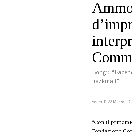
Ammor
d’impr
interp
Commer
Bongi: “Facendo
nazionali”
venerdì, 22 Marzo 20
“Con il princip
Fondazione Com