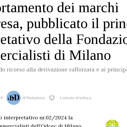
tamento dei marchi
esa, pubblicato il prin
retativo della Fondazi
cialisti di Milano
 ricorso alla derivazione rafforzata e ai principi
24
di
Redazione
1 minuto di lettura
io interpretativo nr.02/2024 la
mercialisti dell’Odcec di Milano,