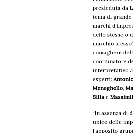
presieduta da
L
tema di grande
marchi d’impres
dello stesso o d
marchio stesso”
consigliere del
coordinatore de
interpretativo 
esperti:
Antoni
Meneghello
,
Ma
Silla
e
Massimil
“In assenza di d
unico delle imp
l’apposito grup