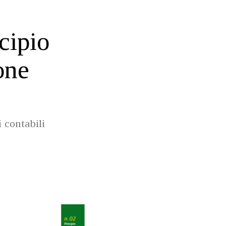
cipio
one
 contabili