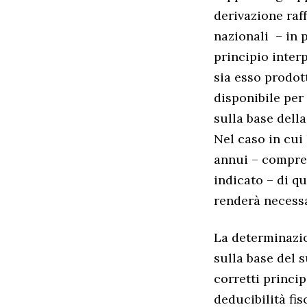
derivazione raff
nazionali – in 
principio inter
sia esso prodot
disponibile per
sulla base della
Nel caso in cui
annui – compres
indicato – di q
renderà necessar
La determinazi
sulla base del 
corretti princip
deducibilità fis