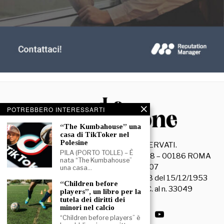
POTREBBERO INTERESSARTI
“The Kumbahouse” una
casa di TikToker nel
Polesine
©
2026
- TUTTI I DIRITTI RISERVATI.
PILA (PORTO TOLLE) – È
La Discussione S.r.l. – Piazza Capranica, 78 – 00186 ROMA
nata “The Kumbahouse”
C.F. e P. IVA 15045971007
una casa…
Registrazione Tribunale di Roma n. 3628 del 15/12/1953
“Children before
La società editrice è iscritta al R.O.C. al n. 33049
players”, un libro per la
tutela dei diritti dei
minori nel calcio
“Children before players” è