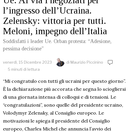
Ue. Al via i negoziati per
l’ingresso dell’Ucraina.
Zelensky: vittoria per tutti.
Meloni, impegno dell’Italia
Soddisfatti i leader Ue. Orban protesta: “Adesione,
pessima decisione"
venerdì, 15 Dicembre 2023
di
Maurizio Piccinino
5 minuti di lettura
“Mi congratulo con tutti gli ucraini per questo giorno”.
È la dichiarazione più accorata che segna lo sciogliersi
di una giornata intensa di colloqui e di tensioni. Le
“congratulazioni”, sono quelle del presidente ucraino,
Volodymyr Zelensky, al Consiglio europeo. Le
motivazioni le spiega il presidente del Consiglio
europeo, Charles Michel che annuncia l’avvio dei