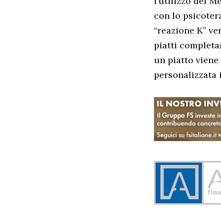
l’utilizzo del M
con lo psicotera
“reazione K” ve
piatti completa
un piatto viene 
personalizzata i