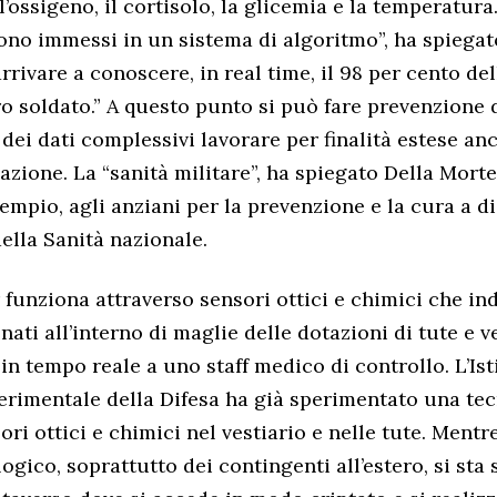
’ossigeno, il cortisolo, la glicemia e la temperatura
no immessi in un sistema di algoritmo”, ha spiegato
rivare a conoscere, in real time, il 98 per cento del
ro soldato.” A questo punto si può fare prevenzione d
dei dati complessivi lavorare per finalità estese anc
azione. La “sanità militare”, ha spiegato Della Mort
sempio, agli anziani per la prevenzione e la cura a d
della Sanità nazionale.
 funziona attraverso sensori ottici e chimici che in
nati all’interno di maglie delle dotazioni di tute e v
in tempo reale a uno staff medico di controllo. L’Ist
rimentale della Difesa ha già sperimentato una te
ori ottici e chimici nel vestiario e nelle tute. Mentre
ogico, soprattutto dei contingenti all’estero, si st