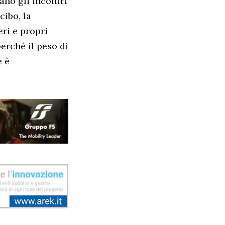
ano gli incontri
cibo, la
ri e propri
erché il peso di
e è