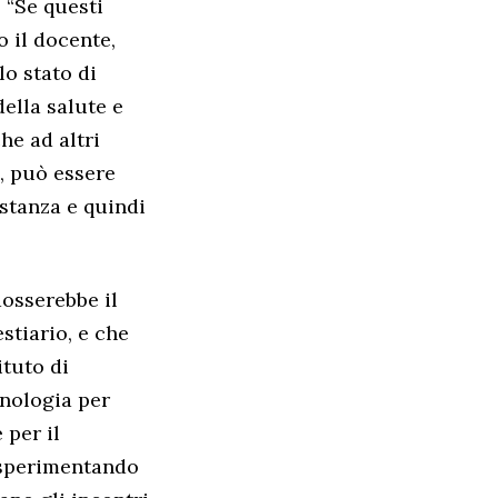
. “Se questi
 il docente,
lo stato di
ella salute e
he ad altri
e, può essere
istanza e quindi
dosserebbe il
estiario, e che
ituto di
cnologia per
 per il
a sperimentando