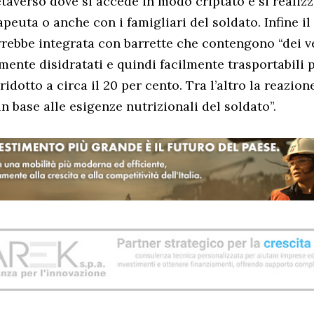
etaverso dove si accede in modo criptato e si realizz
peuta o anche con i famigliari del soldato. Infine il 
rrebbe integrata con barrette che contengono “dei ve
mente disidratati e quindi facilmente trasportabili p
ridotto a circa il 20 per cento. Tra l’altro la reazion
n base alle esigenze nutrizionali del soldato”.