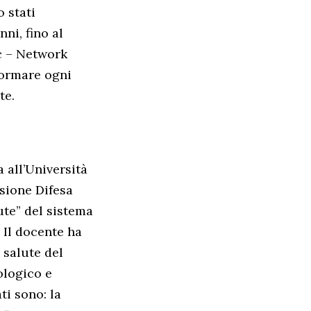
o stati
nni, fino al
ec – Network
sformare ogni
te.
 all’Università
sione Difesa
ute” del sistema
” Il docente ha
 salute del
ologico e
ti sono: la