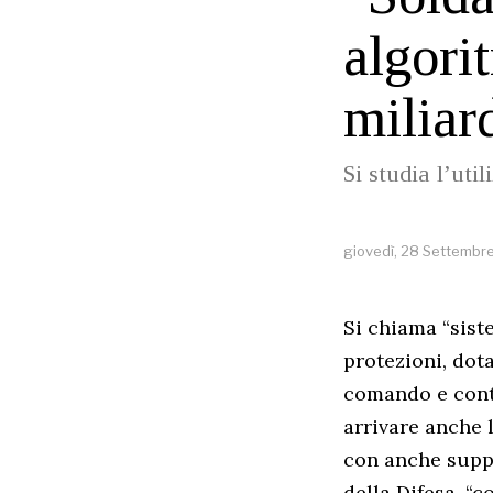
algori
miliar
Si studia l’uti
giovedì, 28 Settembr
Si chiama “siste
protezioni, dot
comando e contr
arrivare anche 
con anche suppo
della Difesa, “c