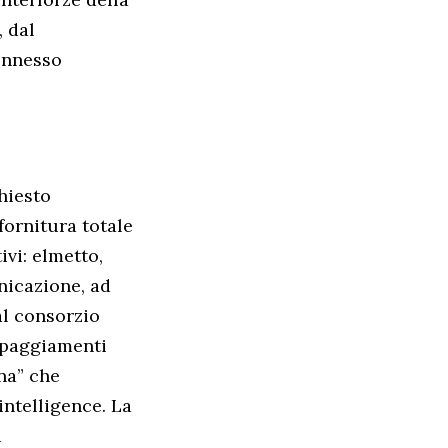
, dal
onnesso
hiesto
 fornitura totale
ivi: elmetto,
nicazione, ad
dal consorzio
ipaggiamenti
rna” che
intelligence. La
i