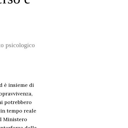
to psicologico
ed è insieme di
sopravvivenza,
ni potrebbero
 in tempo reale
l Ministero
interforze della