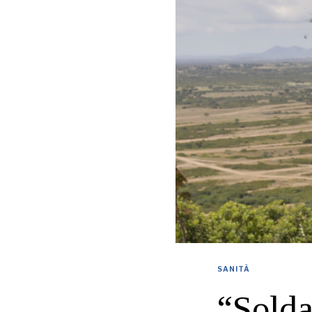
SANITÀ
“Solda