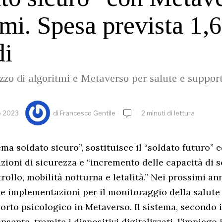
tmi. Spesa prevista 1,6
di
lizzo di algoritmi e Metaverso per salute e suppor
e 2023
di
Francesco Gentile
2 minuti di lettura
ma soldato sicuro”, sostituisce il “soldato futuro” 
azioni di sicurezza e “incremento delle capacità di 
ollo, mobilità notturna e letalità.” Nei prossimi an
le implementazioni per il monitoraggio della salute
rto psicologico in Metaverso. Il sistema, secondo i
onsente, tramite i dispositivi digitalizzati, l’impiego 