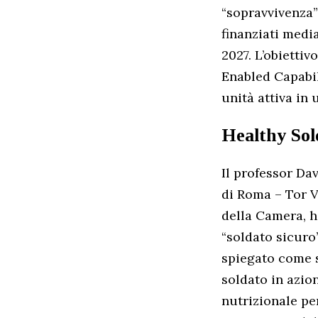
“sopravvivenza” 
finanziati media
2027. L’obietti
Enabled Capabili
unità attiva in 
Healthy Sol
Il professor Da
di Roma – Tor V
della Camera, h
“soldato sicuro”
spiegato come s
soldato in azi
nutrizionale pe