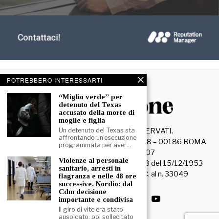
POTREBBERO INTERESSARTI
“Miglio verde” per
detenuto del Texas
accusato della morte di
moglie e figlia
©
2026
- TUTTI I DIRITTI RISERVATI.
Un detenuto del Texas sta
affrontando un’esecuzione
La Discussione S.r.l. – Piazza Capranica, 78 – 00186 ROMA
programmata per aver…
C.F. e P. IVA 15045971007
Violenze al personale
Registrazione Tribunale di Roma n. 3628 del 15/12/1953
sanitario, arresti in
La società editrice è iscritta al R.O.C. al n. 33049
flagranza e nelle 48 ore
successive. Nordio: dal
Cdm decisione
importante e condivisa
Il giro di vite era stato
auspicato, poi sollecitato