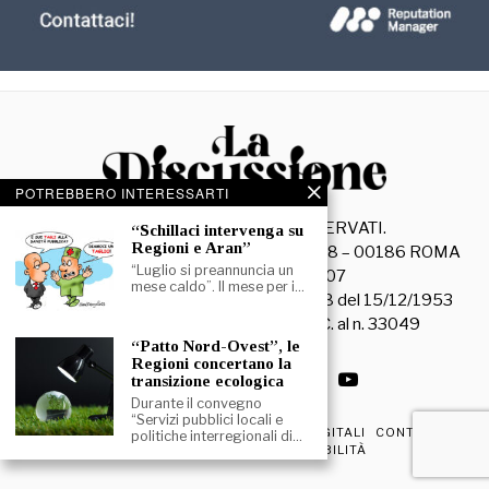
POTREBBERO INTERESSARTI
©
2026
- TUTTI I DIRITTI RISERVATI.
“Schillaci intervenga su
Regioni e Aran”
La Discussione S.r.l. – Piazza Capranica, 78 – 00186 ROMA
“Luglio si preannuncia un
C.F. e P. IVA 15045971007
mese caldo”. Il mese per i…
Registrazione Tribunale di Roma n. 3628 del 15/12/1953
La società editrice è iscritta al R.O.C. al n. 33049
“Patto Nord-Ovest”, le
Regioni concertano la
transizione ecologica
Durante il convegno
“Servizi pubblici locali e
PRIVACY & COOKIE POLICY
EDIZIONI DIGITALI
CONTATTI
politiche interregionali di…
DICHIARAZIONE DI ACCESSIBILITÀ