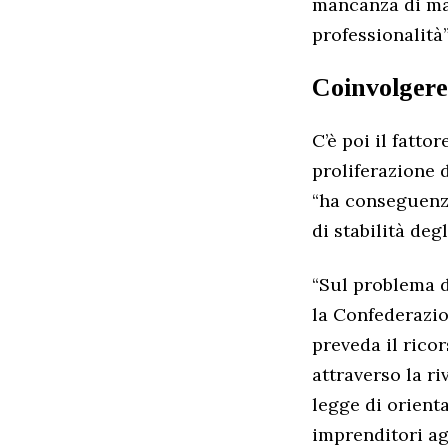
mancanza di ma
professionalità”
Coinvolgere
C’è poi il fatto
proliferazione d
“ha conseguenze
di stabilità degl
“Sul problema d
la Confederazio
preveda il rico
attraverso la ri
legge di orien
imprenditori ag