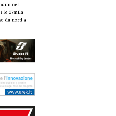
ndini nel
i le 27mila
no da nord a