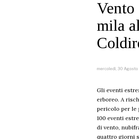
Vento 
mila a
Coldir
mercoledì, 30 Agosto
Gli eventi estr
erboreo. A risc
pericolo per le 
100 eventi estre
di vento, nubifr
quattro giorni