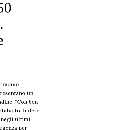
50
.
e
trimonio
ppresentano un
tadino. “Con ben
Italia tra bufere
 negli ultimi
ergenza per