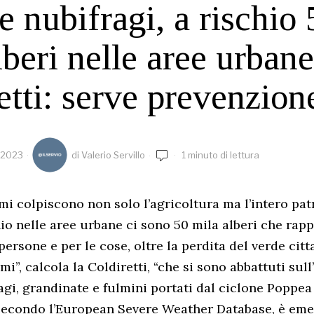
e nubifragi, a rischio 
lberi nelle aree urbane
etti: serve prevenzion
 2023
di
Valerio Servillo
1 minuto di lettura
emi colpiscono non solo l’agricoltura ma l’intero pa
hio nelle aree urbane ci sono 50 mila alberi che ra
persone e per le cose, oltre la perdita del verde cit
mi”, calcola la Coldiretti, “che si sono abbattuti sull’
agi, grandinate e fulmini portati dal ciclone Poppea
 secondo l’European Severe Weather Database, è em