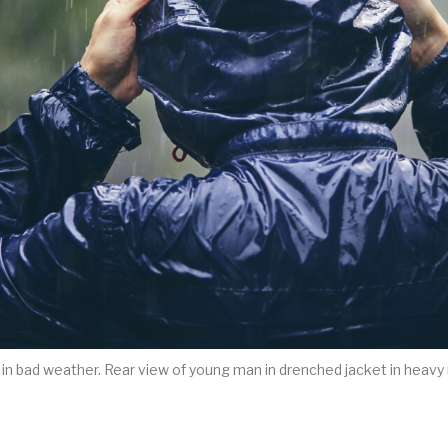
p in bad weather. Rear view of young man in drenched jacket in heavy r