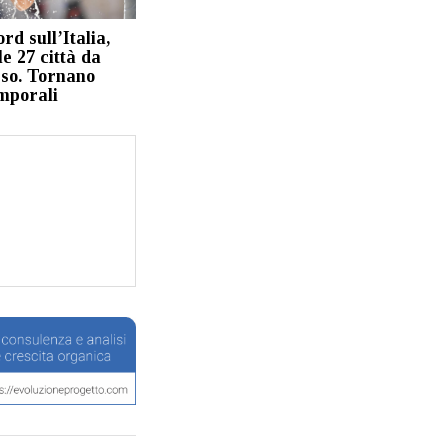
rd sull’Italia,
le 27 città da
sso. Tornano
emporali