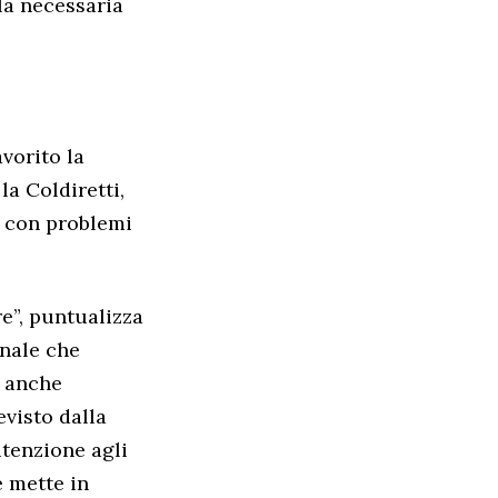
a necessaria
avorito la
la Coldiretti,
, con problemi
re”, puntualizza
onale che
, anche
evisto dalla
tenzione agli
e mette in