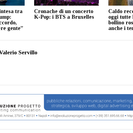
intesa tra
Cronache di un concerto
Caldo reco
rump:
K-Pop: i BTS a Bruxelles
oggi tutte 
ccordo,
bollino ro
ere gente”
anche i t
Valerio Servillo