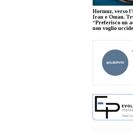
Hormuz, verso l’
Iran e Oman. T
“Preferisco un a
non voglio uccid