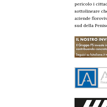
pericolo i citta
sottolineare che
aziende florovi
sud della Peniso