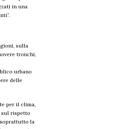
zzati in una
nti”.
egioni, sulla
uovere tronchi,
bblico urbano
sere delle
e per il clima,
 sul rispetto
 soprattutto la