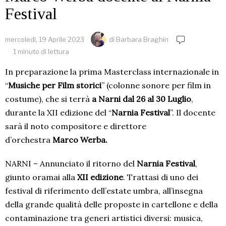
Festival
mercoledì, 19 Aprile 2023
di
Barbara Braghin
1 minuto di lettura
In preparazione la prima Masterclass internazionale in
“
Musiche per Film storici
” (colonne sonore per film in
costume), che si terrà
a Narni dal 26 al 30 Luglio
,
durante la XII edizione del “
Narnia Festival
”. Il docente
sarà il noto compositore e direttore
d’orchestra
Marco Werba.
NARNI – Annunciato il ritorno del
Narnia Festival
,
giunto oramai alla
XII edizione
. Trattasi di uno dei
festival di riferimento dell’estate umbra, all’insegna
della grande qualità delle proposte in cartellone e della
contaminazione tra generi artistici diversi: musica,