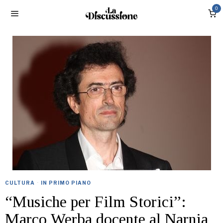
0
CULTURA
·
IN PRIMO PIANO
“Musiche per Film Storici”:
Marco Werba docente al Narnia