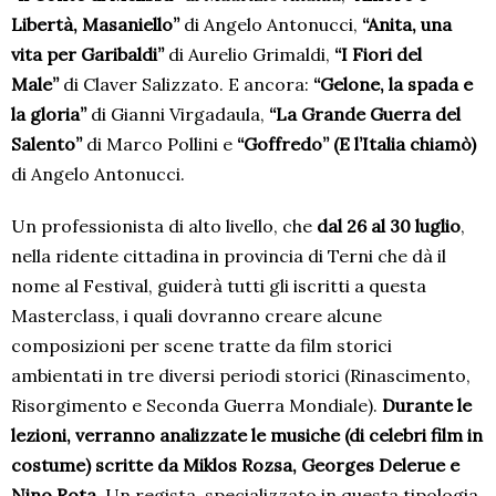
Libertà, Masaniello”
di Angelo Antonucci,
“Anita, una
vita per Garibaldi”
di Aurelio Grimaldi,
“I Fiori del
Male”
di Claver Salizzato. E ancora:
“Gelone, la spada e
la gloria”
di Gianni Virgadaula,
“La Grande Guerra del
Salento”
di Marco Pollini e
“Goffredo” (E l’Italia chiamò)
di Angelo Antonucci.
Un professionista di alto livello, che
dal 26 al 30 luglio
,
nella ridente cittadina in provincia di Terni che dà il
nome al Festival, guiderà tutti gli iscritti a questa
Masterclass, i quali dovranno creare alcune
composizioni per scene tratte da film storici
ambientati in tre diversi periodi storici (Rinascimento,
Risorgimento e Seconda Guerra Mondiale).
Durante le
lezioni, verranno analizzate le musiche (di celebri film in
costume) scritte da Miklos Rozsa, Georges Delerue e
Nino Rota.
Un regista, specializzato in questa tipologia