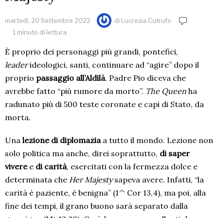
martedì, 20 Settembre 2022
di
Lucrezia Cutrufo
1 minuto di lettura
È proprio dei personaggi più grandi, pontefici,
leader
ideologici, santi, continuare ad “agire” dopo il
proprio
passaggio all’Aldilà
. Padre Pio diceva che
avrebbe fatto “più rumore da morto”.
The Queen
ha
radunato più di 500 teste coronate e capi di Stato, da
morta.
Una
lezione di diplomazia
a tutto il mondo. Lezione non
solo politica ma anche, direi soprattutto,
di saper
vivere
e
di carità
, esercitati con la fermezza dolce e
determinata che
Her Majesty
sapeva avere. Infatti, “la
carità è paziente, è benigna” (1^ Cor 13,4), ma poi, alla
fine dei tempi, il grano buono sarà separato dalla