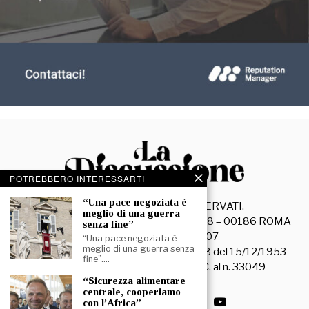
POTREBBERO INTERESSARTI
“Una pace negoziata è
©
2026
- TUTTI I DIRITTI RISERVATI.
meglio di una guerra
La Discussione S.r.l. – Piazza Capranica, 78 – 00186 ROMA
senza fine”
C.F. e P. IVA 15045971007
“Una pace negoziata è
meglio di una guerra senza
Registrazione Tribunale di Roma n. 3628 del 15/12/1953
fine”.…
La società editrice è iscritta al R.O.C. al n. 33049
“Sicurezza alimentare
centrale, cooperiamo
con l’Africa”