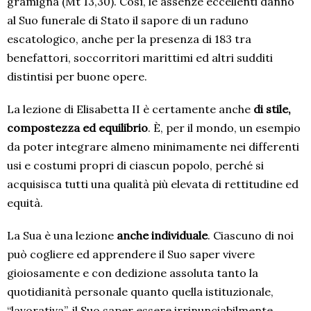
gramigna (Mt 13,30). Così, le assenze eccellenti danno
al Suo funerale di Stato il sapore di un raduno
escatologico, anche per la presenza di 183 tra
benefattori, soccorritori marittimi ed altri sudditi
distintisi per buone opere.
La lezione di Elisabetta II è certamente anche
di stile,
compostezza ed equilibrio
. È, per il mondo, un esempio
da poter integrare almeno minimamente nei differenti
usi e costumi propri di ciascun popolo, perché si
acquisisca tutti una qualità più elevata di rettitudine ed
equità.
La Sua è una lezione
anche individuale
. Ciascuno di noi
può cogliere ed apprendere il Suo saper vivere
gioiosamente e con dedizione assoluta tanto la
quotidianità personale quanto quella istituzionale,
“lavorativa”, il Suo saper essere irrinunciabilmente