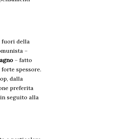
 fuori della
omunista –
pagno
– fatto
 forte spessore.
op, dalla
one preferita
in seguito alla