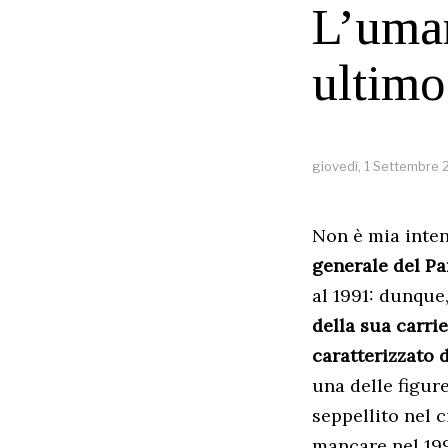
L’uman
ultimo
giovedì, 1 Settembre
Non è mia inten
generale del Pa
al 1991: dunque,
della sua carri
caratterizzato 
una delle figur
seppellito nel 
mancare nel 19