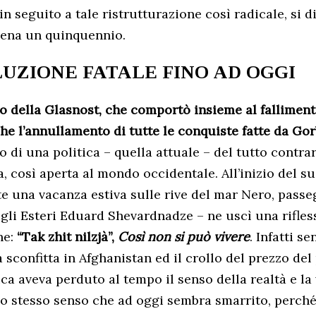
n seguito a tale ristrutturazione così radicale, si di
pena un quinquennio.
LUZIONE FATALE FINO AD OGGI
lo della Glasnost, che comportò insieme al falliment
he l’annullamento di tutte le conquiste fatte da Gor
o di una politica – quella attuale – del tutto contra
ua, così aperta al mondo occidentale. All’inizio del 
te una vacanza estiva sulle rive del mar Nero, passe
gli Esteri Eduard Shevardnadze – ne uscì una rifles
ne:
“Tak zhit nilzjà”,
Così non si può vivere
. Infatti se
a sconfitta in Afghanistan ed il crollo del prezzo del 
ca aveva perduto al tempo il senso della realtà e la 
Lo stesso senso che ad oggi sembra smarrito, perch