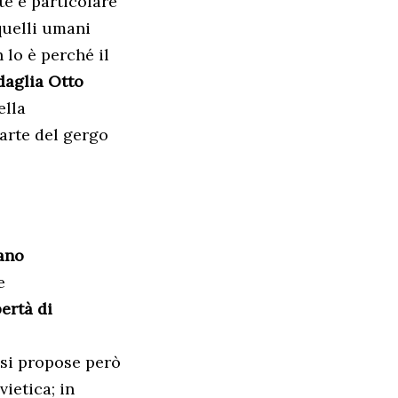
te e particolare
 quelli umani
 lo è perché il
aglia Otto
ella
parte del gergo
cano
e
bertà di
 si propose però
vietica; in