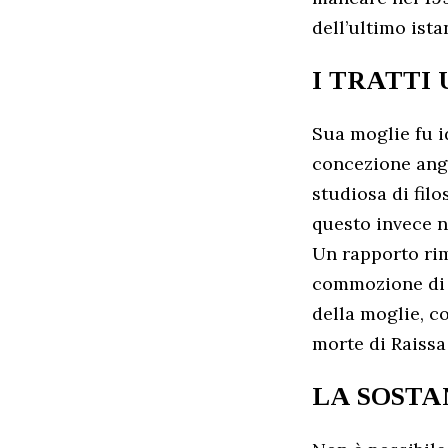
dell’ultimo ist
I TRATTI
Sua moglie fu 
concezione ang
studiosa di filo
questo invece no
Un rapporto rim
commozione di G
della moglie, c
morte di Raiss
LA SOSTA