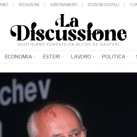
IAMO
REDAZIONE
ABBONAMENTI
EDIZIONI DIGITALI
CON
QUOTIDIANO FONDATO DA ALCIDE DE GASPERI
ECONOMIA
ESTERI
LAVORO
POLITICA