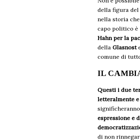
Non è possibile
della figura del
nella storia ch
capo politico è
Hahn per la pac
della
Glasnost
e
comune di tutto
IL CAMBI
Questi i due ter
letteralmente e
significheranno 
espressione e d
democratizzazi
di non rinnegare