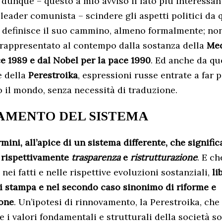
 dunque – questo a mio avviso il lato più interessan
 leader comunista – scindere gli aspetti politici da
e definisce il suo cammino, almeno formalmente; non
 rappresentato al contempo dalla sostanza della
Med
e 1989 e dal Nobel per la pace 1990
. Ed anche da qu
 della
Perestroika
, espressioni russe entrate a far 
 il mondo, senza necessità di traduzione.
AMENTO DEL SISTEMA
mini, all’apice di un sistema differente, che signifi
 rispettivamente
trasparenza
e
ristrutturazione
. E ch
nei fatti e nelle rispettive evoluzioni sostanziali,
li
i stampa e nel secondo caso sinonimo di riforme e
one
. Un’ipotesi di rinnovamento, la Perestroika, che
 i valori fondamentali e strutturali della società so