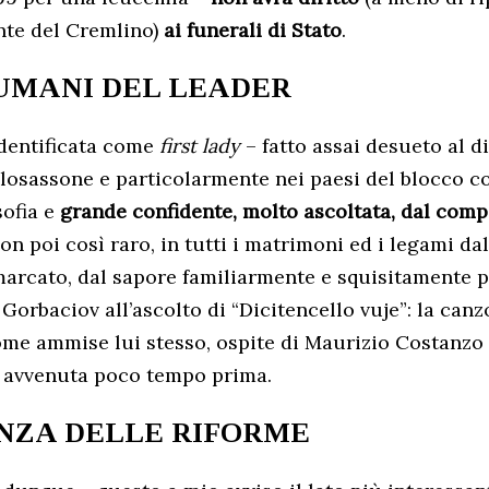
ante del Cremlino)
ai funerali di Stato
.
 UMANI DEL LEADER
identificata come
first lady
– fatto assai desueto al di
losassone e particolarmente nei paesi del blocco c
sofia e
grande confidente, molto ascoltata, dal com
n poi così raro, in tutti i matrimoni ed i legami dal
arcato, dal sapore familiarmente e squisitamente p
orbaciov all’ascolto di “Dicitencello vuje”: la canz
ome ammise lui stesso, ospite di Maurizio Costanzo 
a avvenuta poco tempo prima.
NZA DELLE RIFORME