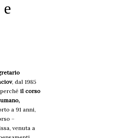
 e
gretario
aciov
, dal 1985
o perché
il corso
o umano,
rto a 91 anni,
orso –
issa, venuta a
ipensamenti