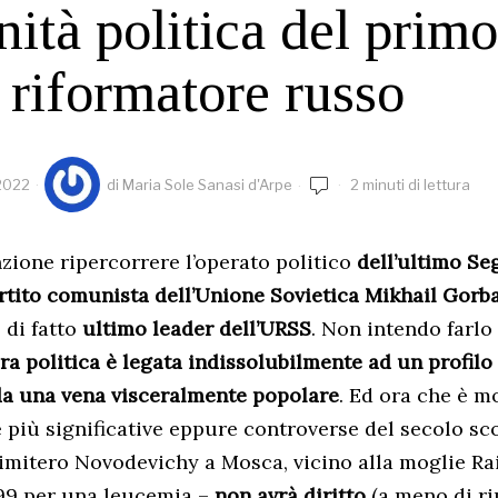
ità politica del primo
 riformatore russo
 2022
di
Maria Sole Sanasi d'Arpe
2 minuti di lettura
zione ripercorrere l’operato politico
dell’ultimo Se
rtito comunista dell’Unione Sovietica Mikhail Gorb
 di fatto
ultimo leader dell’URSS
. Non intendo farl
era politica è legata indissolubilmente ad un profil
da una vena visceralmente popolare
. Ed ora che è mo
e più significative eppure controverse del secolo sc
cimitero Novodevichy a Mosca, vicino alla moglie Ra
99 per una leucemia –
non avrà diritto
(a meno di r