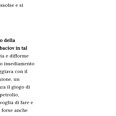
ssolse e si
o della
baciov in tal
ria e difforme
suo insediamento
ggiava con il
sione, un
nza il giogo di
petrolio,
voglia di fare e
é forse anche