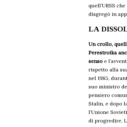
quell’URSS che i
disgregò in ap
LA DISSO
Un crollo, quel
Perestroika anc
senso
e l’avvent
rispetto alla s
nel 1985, duran
suo ministro de
pensiero comu
Stalin, e dopo l
l’Unione Sovieti
di progredire. 