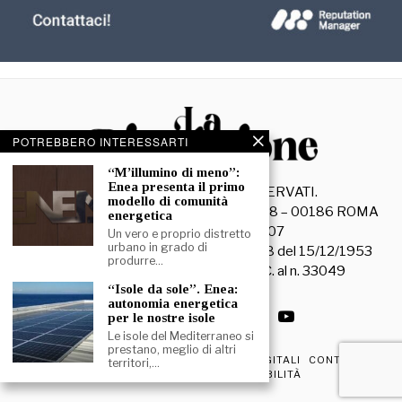
POTREBBERO INTERESSARTI
“M’illumino di meno”:
Enea presenta il primo
©
2026
- TUTTI I DIRITTI RISERVATI.
modello di comunità
La Discussione S.r.l. – Piazza Capranica, 78 – 00186 ROMA
energetica
C.F. e P. IVA 15045971007
Un vero e proprio distretto
urbano in grado di
Registrazione Tribunale di Roma n. 3628 del 15/12/1953
produrre…
La società editrice è iscritta al R.O.C. al n. 33049
“Isole da sole”. Enea:
autonomia energetica
per le nostre isole
Le isole del Mediterraneo si
prestano, meglio di altri
PRIVACY & COOKIE POLICY
EDIZIONI DIGITALI
CONTATTI
territori,…
DICHIARAZIONE DI ACCESSIBILITÀ