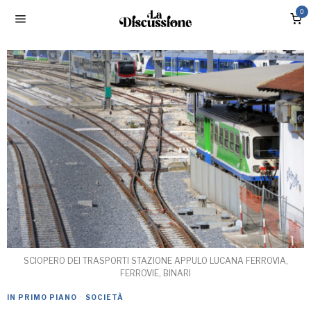
0
SCIOPERO DEI TRASPORTI STAZIONE APPULO LUCANA FERROVIA,
FERROVIE, BINARI
IN PRIMO PIANO
·
SOCIETÀ