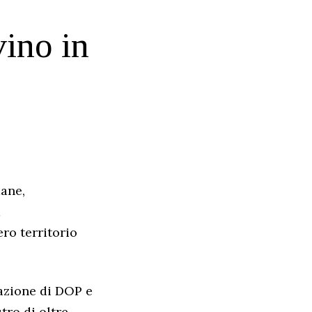
vino in
mane,
a
ro territorio
cazione di DOP e
tro di oltre