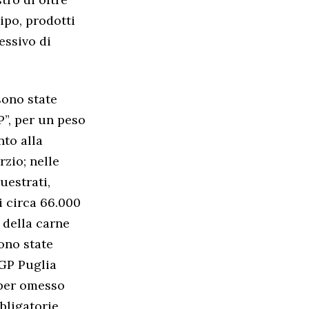
tipo, prodotti
essivo di
sono state
P”, per un peso
nto alla
zio; nelle
uestrati,
i circa 66.000
 della carne
sono state
IGP Puglia
 per omesso
bligatorie