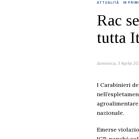
ATTUALITÀ
·
IN PRIM
Rac se
tutta I
domenica, 3 Aprile 2
I Carabinieri d
nell’espletament
agroalimentare,
nazionale.
Emerse violazio
IGP, nonché sul