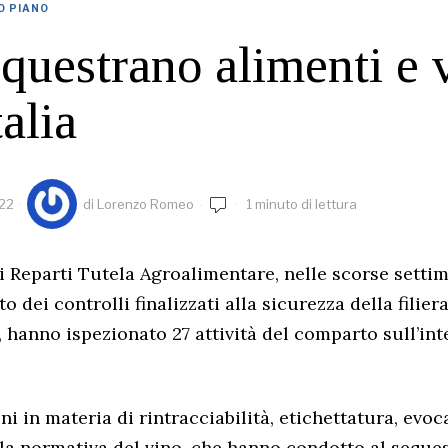
O PIANO
questrano alimenti e 
talia
022
di
Lorenzo Romeo
1 minuto di lettura
ei Reparti Tutela Agroalimentare, nelle scorse setti
o dei controlli finalizzati alla sicurezza della filier
 hanno ispezionato 27 attività del comparto sull’inte
ni in materia di rintracciabilità, etichettatura, evo
la normativa del vino, che hanno condotto al seques