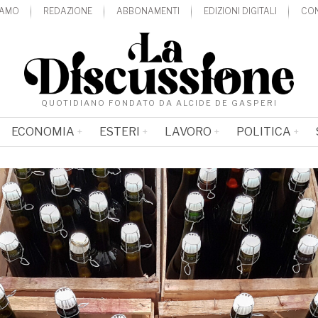
IAMO
REDAZIONE
ABBONAMENTI
EDIZIONI DIGITALI
CON
QUOTIDIANO FONDATO DA ALCIDE DE GASPERI
ECONOMIA
ESTERI
LAVORO
POLITICA