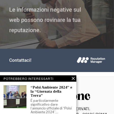
POTREBBERO INTERESSARTI
“Polsi Ambiente 2024” e
la “Giornata della
Terra”
È particolarmente
significativo dare
l’annuncio ufficiale di “Polsi
©
2026
- TUTTI I DIRITTI RISERVATI.
Ambiente 2024”…