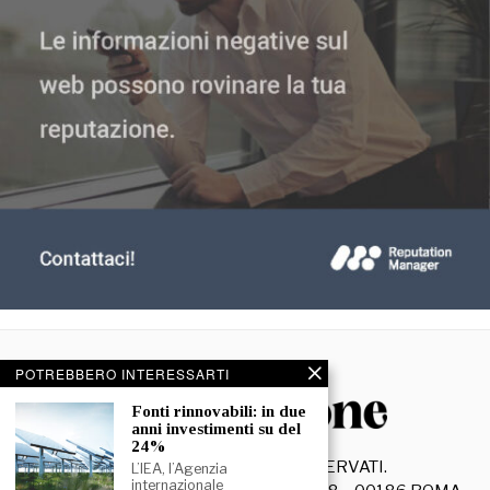
POTREBBERO INTERESSARTI
Fonti rinnovabili: in due
anni investimenti su del
24%
©
2026
- TUTTI I DIRITTI RISERVATI.
L’IEA, l’Agenzia
internazionale