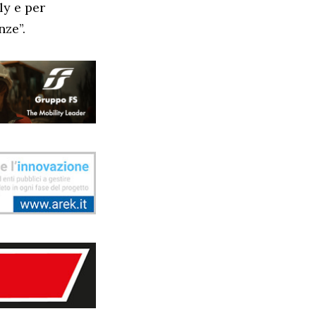
ly e per
nze”.