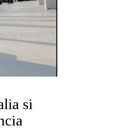
lia si
ncia