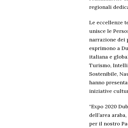
regionali dedica
Le eccellenze t
unisce le Perso
narrazione dei p
esprimono a Dub
italiana e glob
Turismo, Intell
Sostenibile, Nau
hanno presentato
iniziative cultur
“Expo 2020 Duba
dell’area araba
per il nostro Pa