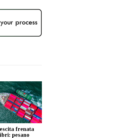
escita frenata
libri: pesano