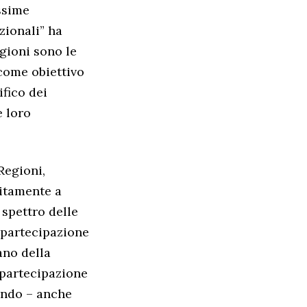
ssime
zionali” ha
egioni sono le
 come obiettivo
ifico dei
e loro
Regioni,
nitamente a
spettro delle
a partecipazione
ano della
a partecipazione
endo – anche