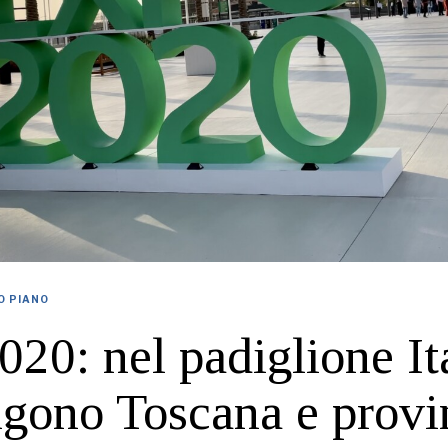
O PIANO
20: nel padiglione Ita
gono Toscana e provi