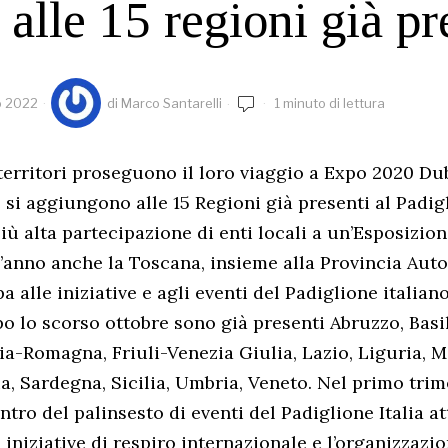
 alle 15 regioni già pr
o 2022
di
Marco Santarelli
1 minuto di lettura
oi territori proseguono il loro viaggio a Expo 2020 D
 si aggiungono alle 15 Regioni già presenti al Padigl
iù alta partecipazione di enti locali a un’Esposizion
ll’anno anche la Toscana, insieme alla Provincia Au
a alle iniziative e agli eventi del Padiglione italian
po lo scorso ottobre sono già presenti Abruzzo, Basil
a-Romagna, Friuli-Venezia Giulia, Lazio, Liguria, M
a, Sardegna, Sicilia, Umbria, Veneto. Nel primo trim
ntro del palinsesto di eventi del Padiglione Italia at
 iniziative di respiro internazionale e l’organizzazi