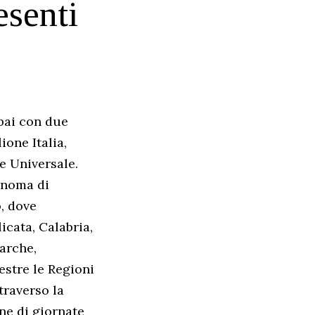
esenti
ubai con due
ione Italia,
e Universale.
tonoma di
o, dove
icata, Calabria,
arche,
estre le Regioni
traverso la
one di giornate