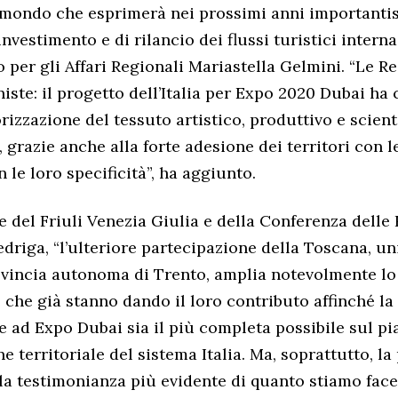
un mondo che esprimerà nei prossimi anni importanti
nvestimento e di rilancio dei flussi turistici interna
o per gli Affari Regionali Mariastella Gelmini. “Le R
iste: il progetto dell’Italia per Expo 2020 Dubai ha
rizzazione del tessuto artistico, produttivo e scient
ia, grazie anche alla forte adesione dei territori con l
 le loro specificità”, ha aggiunto.
e del Friuli Venezia Giulia e della Conferenza delle 
driga, “l’ulteriore partecipazione della Toscana, u
ovincia autonoma di Trento, amplia notevolmente lo 
e che già stanno dando il loro contributo affinché l
e ad Expo Dubai sia il più completa possibile sul pi
 territoriale del sistema Italia. Ma, soprattutto, l
 la testimonianza più evidente di quanto stiamo fac