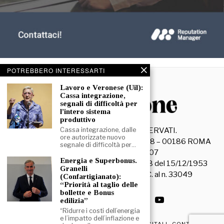
POTREBBERO INTERESSARTI
Lavoro e Veronese (Uil):
Cassa integrazione,
segnali di difficoltà per
l’intero sistema
produttivo
Cassa integrazione, dalle
©
2026
- TUTTI I DIRITTI RISERVATI.
ore autorizzate nuovo
La Discussione S.r.l. – Piazza Capranica, 78 – 00186 ROMA
segnale di difficoltà per…
C.F. e P. IVA 15045971007
Energia e Superbonus.
Registrazione Tribunale di Roma n. 3628 del 15/12/1953
Granelli
La società editrice è iscritta al R.O.C. al n. 33049
(Confartigianato):
“Priorità al taglio delle
bollette e Bonus
edilizia”
“Ridurre i costi dell’energia
e l’impatto dell’inflazione e