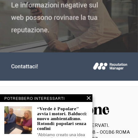
POTREBBERO INTERESSARTI
“Verde è Popolare”
avvia i motori. Balducci:
nuovo ambientalismo.
Rotondi: popolari senza
©
2026
- TUTTI I DIRITTI RISERVATI.
confini
La Discussione S.r.l. – Piazza Capranica, 78 – 00186 ROMA
“Abbiamo creato una idea