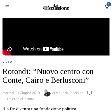
0
VIDEO
Rotondi: “Nuovo centro con
Conte, Cairo e Berlusconi”
martedì, 11 Giugno 2019
di
Maurizio Piccinino
1 minuto di lettura
“La Dc diventa una fondazione politica.