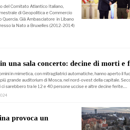
 del Comitato Atlantico Italiano,
rimestrale di Geopolitica e Commercio
o Quercia. Già Ambasciatore in Libano
esso la Nato a Bruxelles (2012-2014)
n una sala concerto: decine di morti e f
ini in mimetica, con mitragliatrici automatiche, hanno aperto il fuo
il più grande auditorium di Mosca, nel nord-ovest della capitale. Se
 ci sarebbero tra le 12 e 40 persone uccise e altre decine ferite.…
2024
raina provoca un