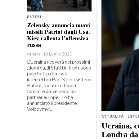
ESTERI
Zelensky annuncia nuovi
missili Patriot dagli Usa.
Kiev rallenta l’offensiva
russa
venerdì, 10 Luglio 2026
L’Ucraina riceverà nei prossimi
giorni dagli Stati Uniti un nuovo
pacchetto di missili
intercettori Pac-3 per i sistemi
Patriot, mentre ulteriori
forniture arriveranno dai
partner europei. Lo ha
annunciato il presidente
Volodymyr…
ATTUALITÀ
·
ESTE
Ucraina, c
Londra d