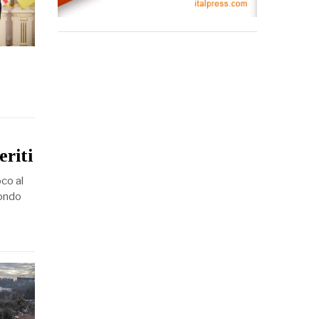
eriti
co al
condo