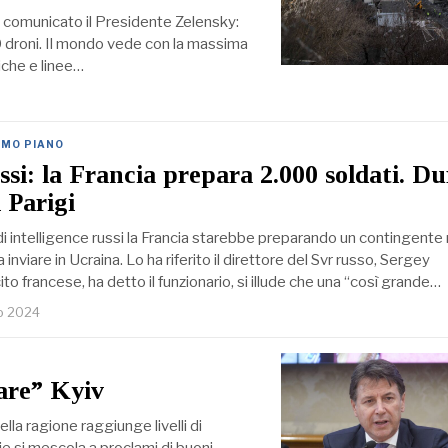
ho comunicato il Presidente Zelensky:
60 droni. Il mondo vede con la massima
riche e linee…
IMO PIANO
ussi: la Francia prepara 2.000 soldati. D
 Parigi
di intelligence russi la Francia starebbe preparando un contingente 
 inviare in Ucraina. Lo ha riferito il direttore del Svr russo, Sergey
ito francese, ha detto il funzionario, si illude che una “così grande…
o 2024
are” Kyiv
ella ragione raggiunge livelli di