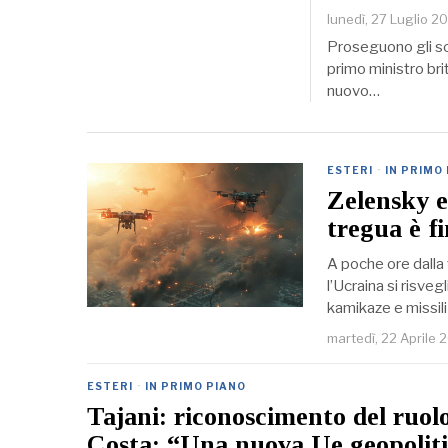
lunedì, 27 Luglio 2
Proseguono gli sc
primo ministro bri
nuovo…
ESTERI
·
IN PRIMO
Zelensky e
tregua è fi
A poche ore dalla 
l’Ucraina si risveg
kamikaze e missili
martedì, 22 Aprile 
ESTERI
·
IN PRIMO PIANO
Tajani: riconoscimento del ruol
Costa: “Una nuova Ue geopolit