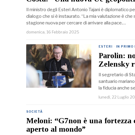
Il ministro degli Esteri Antonio Tajani è diplomatico per 
dialogo che si è instaurato. “La mia valutazione è che s
stagione nuova per cercare di arrivare alla pace.…
domenica, 16 Febbraio 2025
ESTERI
·
IN PRIMO
Parolin: no
Zelensky ri
Il segretario di S
santuario mariano 
la fiducia anche s
lunedì, 22 Luglio 2
SOCIETÀ
Meloni: “G7non è una fortezza 
aperto al mondo”