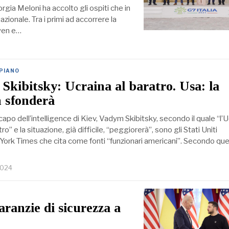
orgia Meloni ha accolto gli ospiti che in
zionale. Tra i primi ad accorrere la
yen e…
 PIANO
 Skibitsky: Ucraina al baratro. Usa: la
 sfonderà
 capo dell’intelligence di Kiev, Vadym Skibitsky, secondo il quale “l’
tro” e la situazione, già difficile, “peggiorerà”, sono gli Stati Uniti
 York Times che cita come fonti “funzionari americani”. Secondo que
2024
ranzie di sicurezza a