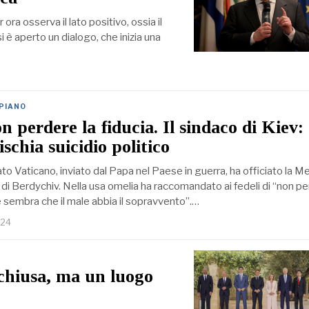
ora osserva il lato positivo, ossia il
i è aperto un dialogo, che inizia una
 PIANO
n perdere la fiducia. Il sindaco di Kiev:
schia suicidio politico
tato Vaticano, inviato dal Papa nel Paese in guerra, ha officiato la M
di Berdychiv. Nella usa omelia ha raccomandato ai fedeli di “non p
e sembra che il male abbia il sopravvento”.…
024
chiusa, ma un luogo