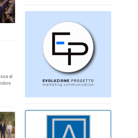
essa al
erdere