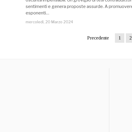
oscurità impensabili. Un groviglio di tesi contradditto
sentimenti e genera proposte assurde. A promuover
esponenti…
mercoledì, 20 Marzo 2024
Precedente
1
2