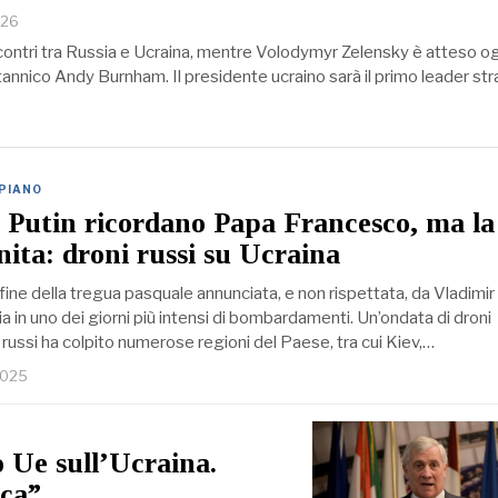
026
ontri tra Russia e Ucraina, mentre Volodymyr Zelensky è atteso og
tannico Andy Burnham. Il presidente ucraino sarà il primo leader str
 PIANO
 Putin ricordano Papa Francesco, ma la
nita: droni russi su Ucraina
fine della tregua pasquale annunciata, e non rispettata, da Vladimir 
lia in uno dei giorni più intensi di bombardamenti. Un’ondata di droni
 russi ha colpito numerose regioni del Paese, tra cui Kiev,…
2025
o Ue sull’Ucraina.
ica”