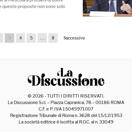
rie si mescola a proclami di buoni
e queste proposte non sono solo
3
4
5
…
8
Successivo
©
2026
- TUTTI I DIRITTI RISERVATI.
La Discussione S.r.l. – Piazza Capranica, 78 – 00186 ROMA
C.F. e P. IVA 15045971007
Registrazione Tribunale di Roma n. 3628 del 15/12/1953
La società editrice è iscritta al R.O.C. al n. 33049