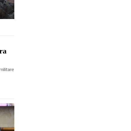
ura
militare