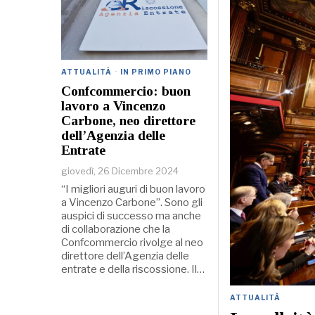
ATTUALITÀ
·
IN PRIMO PIANO
Confcommercio: buon
lavoro a Vincenzo
Carbone, neo direttore
dell’Agenzia delle
Entrate
giovedì, 26 Dicembre 2024
“I migliori auguri di buon lavoro
a Vincenzo Carbone”. Sono gli
auspici di successo ma anche
di collaborazione che la
Confcommercio rivolge al neo
direttore dell’Agenzia delle
entrate e della riscossione. Il…
ATTUALITÀ