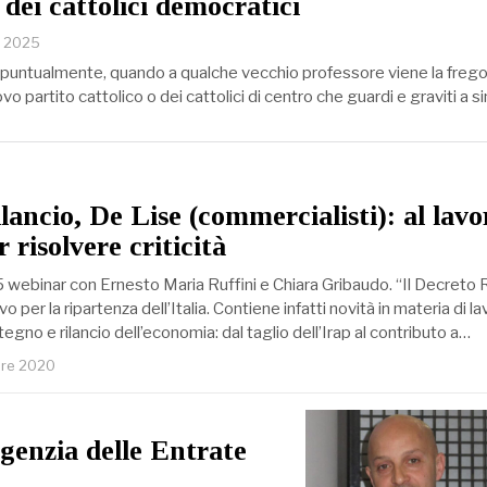
 dei cattolici democratici
o 2025
 puntualmente, quando a qualche vecchio professore viene la fregola
vo partito cattolico o dei cattolici di centro che guardi e graviti a si
lancio, De Lise (commercialisti): al lavo
 risolvere criticità
 webinar con Ernesto Maria Ruffini e Chiara Gribaudo. “Il Decreto R
o per la ripartenza dell’Italia. Contiene infatti novità in materia di la
tegno e rilancio dell’economia: dal taglio dell’Irap al contributo a…
bre 2020
Agenzia delle Entrate