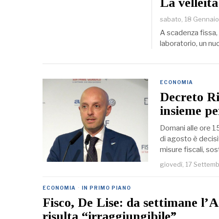
La velleità
sabato, 18 Gennai
A scadenza fissa,
laboratorio, un nuo
ECONOMIA
Decreto Ri
insieme per
Domani alle ore 15
di agosto è decisiv
misure fiscali, sos
giovedì, 17 Settem
ECONOMIA
·
IN PRIMO PIANO
Fisco, De Lise: da settimane l’
risulta “irraggiungibile”