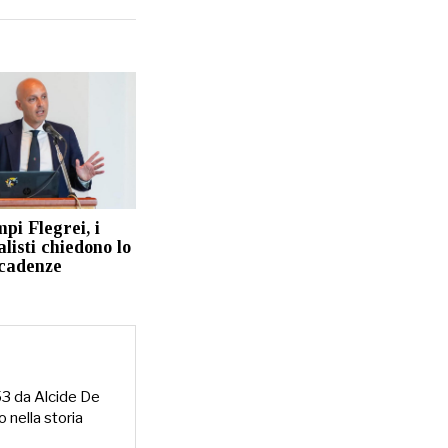
pi Flegrei, i
isti chiedono lo
scadenze
953 da Alcide De
o nella storia