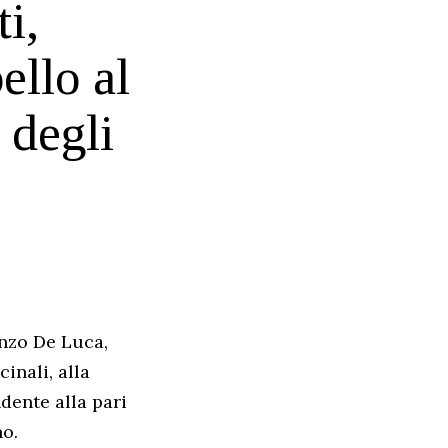
i,
ello al
 degli
nzo De Luca,
inali, alla
ndente alla pari
no.