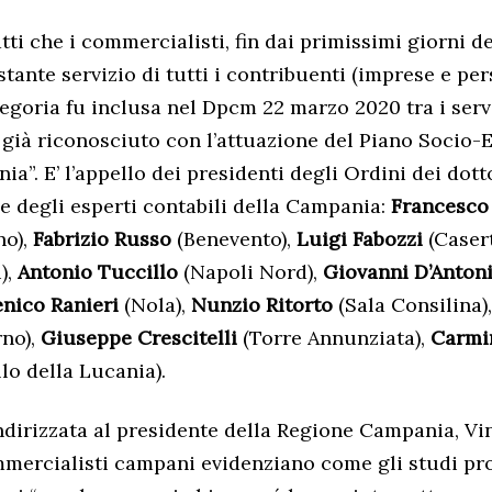
tti che i commercialisti, fin dai primissimi giorni d
stante servizio di tutti i contribuenti (imprese e per
tegoria fu inclusa nel Dpcm 22 marzo 2020 tra i servi
o già riconosciuto con l’attuazione del Piano Socio
a”. E’ l’appello dei presidenti degli Ordini dei dott
e degli esperti contabili della Campania:
Francesco
no),
Fabrizio Russo
(Benevento),
Luigi Fabozzi
(Caser
),
Antonio Tuccillo
(Napoli Nord),
Giovanni D’Anton
nico Ranieri
(Nola),
Nunzio Ritorto
(Sala Consilina)
rno),
Giuseppe Crescitelli
(Torre Annunziata),
Carmi
lo della Lucania).
indirizzata al presidente della Regione Campania, V
ommercialisti campani evidenziano come gli studi pro