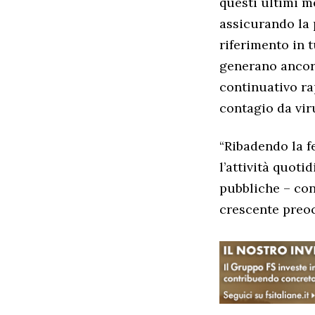
questi ultimi m
assicurando la 
riferimento in 
generano ancora
continuativo ra
contagio da viru
“Ribadendo la f
l’attività quoti
pubbliche – con
crescente preocc