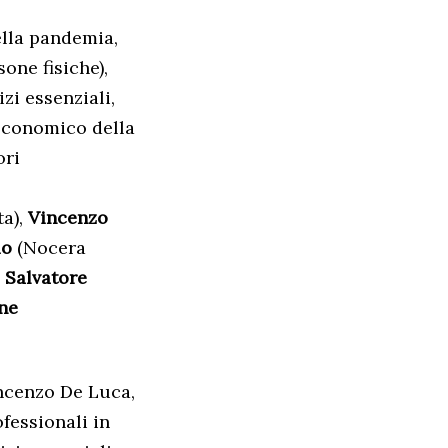
ella pandemia,
sone fisiche),
zi essenziali,
-Economico della
ori
ta),
Vincenzo
io
(Nocera
,
Salvatore
ne
incenzo De Luca,
fessionali in