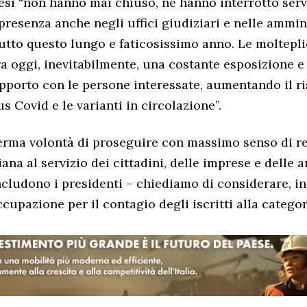
esi “non hanno mai chiuso, né hanno interrotto servi
presenza anche negli uffici giudiziari e nelle ammin
tutto questo lungo e faticosissimo anno. Le molteplic
 oggi, inevitabilmente, una costante esposizione e
pporto con le persone interessate, aumentando il ri
s Covid e le varianti in circolazione”.
erma volontà di proseguire con massimo senso di r
diana al servizio dei cittadini, delle imprese e delle
cludono i presidenti – chiediamo di considerare, inf
upazione per il contagio degli iscritti alla categor