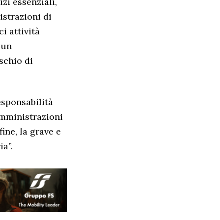
zi essenziali,
istrazioni di
i attività
 un
schio di
esponsabilità
 amministrazioni
ine, la grave e
ia”.