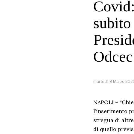
Covid:
subito
Presid
Odcec
martedì, 9 Marzo 202
NAPOLI – “Chie
l’inserimento pr
stregua di altre
di quello previs