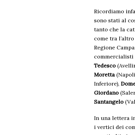
Ricordiamo infa
sono stati al co
tanto che la ca
come tra l’altr
Regione Campani
commercialisti 
Tedesco
(Avelli
Moretta
(Napoli
Inferiore),
Dome
Giordano
(Sale
Santangelo
(Val
In una lettera 
i vertici dei c