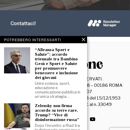
POTREBBERO INTERESSARTI
“Alleanza Sport e
Salute”: accordo
triennale tra Bambino
Gesù e Sport e Salute
per promuovere
benessere e inclusione
dei giovani
©
2026
- TUTTI I DIRITTI RISERVATI.
Unire scienza, sport,
La Discussione S.r.l. – Piazza Capranica, 78 – 00186 ROMA
educazione e
C.F. e P. IVA 15045971007
comunicazione pubblica in
un’unica strategia…
Registrazione Tribunale di Roma n. 3628 del 15/12/1953
La società editrice è iscritta al R.O.C. al n. 33049
Zelensky non firma
accordo su terre rare.
Trump? “Vive di
disinformazione russa”
Dopo l’incontro a Riad tra
le diplomazie americana e