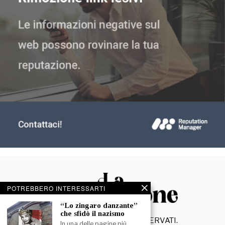
POTREBBERO INTERESSARTI
“Lo zingaro danzante”
che sfidò il nazismo
©
2026
- TUTTI I DIRITTI RISERVATI.
In una delle pagine più