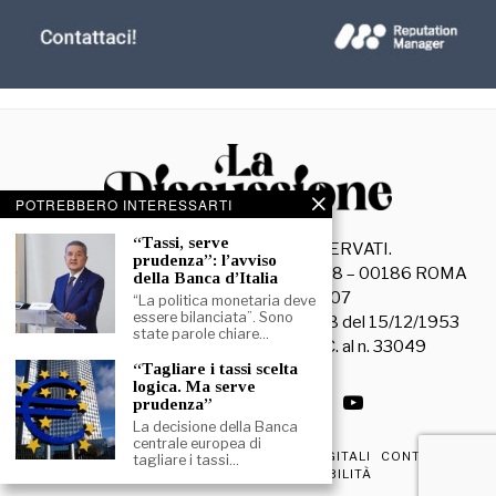
POTREBBERO INTERESSARTI
“Tassi, serve
©
2026
- TUTTI I DIRITTI RISERVATI.
prudenza”: l’avviso
La Discussione S.r.l. – Piazza Capranica, 78 – 00186 ROMA
della Banca d’Italia
C.F. e P. IVA 15045971007
“La politica monetaria deve
essere bilanciata”. Sono
Registrazione Tribunale di Roma n. 3628 del 15/12/1953
state parole chiare…
La società editrice è iscritta al R.O.C. al n. 33049
“Tagliare i tassi scelta
logica. Ma serve
prudenza”
La decisione della Banca
centrale europea di
PRIVACY & COOKIE POLICY
EDIZIONI DIGITALI
CONTATTI
tagliare i tassi…
DICHIARAZIONE DI ACCESSIBILITÀ