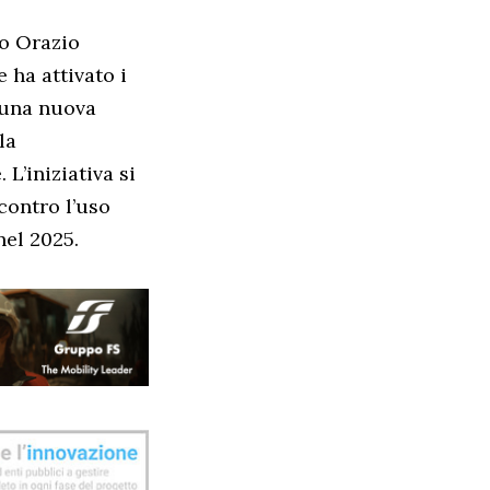
ro Orazio
 ha attivato i
e una nuova
la
L’iniziativa si
contro l’uso
nel 2025.