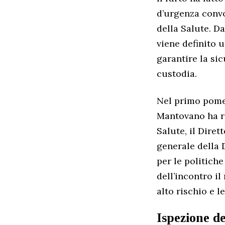
d’urgenza convo
della Salute. D
viene definito 
garantire la si
custodia.
Nel primo pomer
Mantovano ha ri
Salute, il Diret
generale della 
per le politich
dell’incontro il
alto rischio e l
Ispezione d