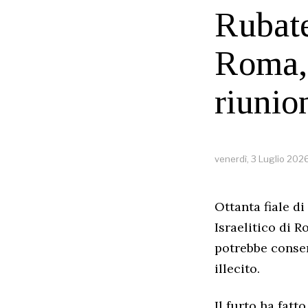
Rubate
Roma,
riunio
venerdì, 3 Luglio 202
Ottanta fiale di
Israelitico di 
potrebbe consen
illecito.
Il furto ha fatt