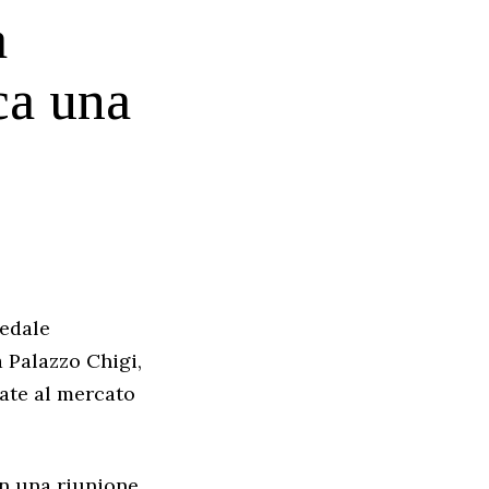
a
ca una
pedale
a Palazzo Chigi,
nate al mercato
con una riunione