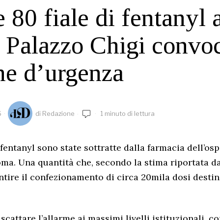
 80 fiale di fentanyl 
 Palazzo Chigi convo
ne d’urgenza
6
di
Redazione
1 minuto di lettura
 fentanyl sono state sottratte dalla farmacia dell’os
Roma. Una quantità che, secondo la stima riportata d
tire il confezionamento di circa 20mila dosi desti
o scattare l’allarme ai massimi livelli istituzionali, 