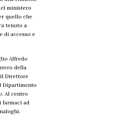
del ministero
er quello che
ra tenuto a
e di accesso e
lio Alfredo
stero della
il Direttore
el Dipartimento
o. Al centro
i farmaci ad
analoghi.