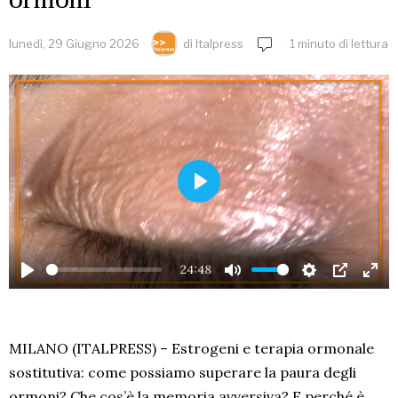
lunedì, 29 Giugno 2026
di
Italpress
1 minuto di lettura
PLAY
24:48
PLAY
MUTE
SETTINGS
PIP
EN
FU
MILANO (ITALPRESS) – Estrogeni e terapia ormonale
sostitutiva: come possiamo superare la paura degli
ormoni? Che cos’è la memoria avversiva? E perché è