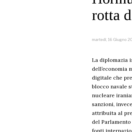
rotta 
martedì, 16 Giugno 2
La diplomazia i
dell’economia m
digitale che pr
blocco navale s
nucleare irania
sanzioni, invec
attribuita al p
del Parlamento
fonti internazi