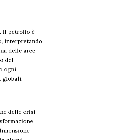
 Il petrolio è
o, interpretando
na delle aree
to del
o ogni
 globali.
ne delle crisi
rasformazione
 dimensione
ta giorni,