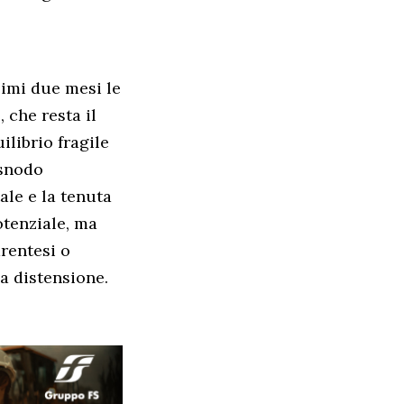
simi due mesi le
 che resta il
librio fragile
 snodo
ale e la tenuta
otenziale, ma
arentesi o
a distensione.