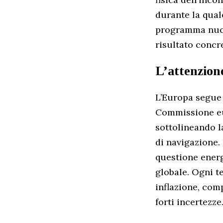
durante la qual
programma nucle
risultato concr
L’attenzion
L’Europa segue 
Commissione eur
sottolineando la
di navigazione.
questione energ
globale. Ogni t
inflazione, comp
forti incertezze