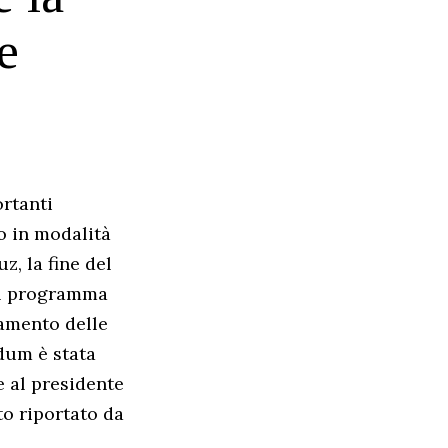
e
ortanti
o in modalità
z, la fine del
sul programma
tamento delle
dum è stata
e al presidente
o riportato da