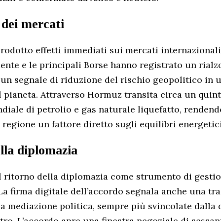
 dei mercati
odotto effetti immediati sui mercati internazionali.
ente e le principali Borse hanno registrato un rialz
un segnale di riduzione del rischio geopolitico in u
el pianeta. Attraverso Hormuz transita circa un quin
ale di petrolio e gas naturale liquefatto, rendend
a regione un fattore diretto sugli equilibri energetici
ella diplomazia
il ritorno della diplomazia come strumento di gestio
 La firma digitale dell’accordo segnala anche una t
la mediazione politica, sempre più svincolate dalla
ntro. L’accordo apre una finestra negoziale di sessan