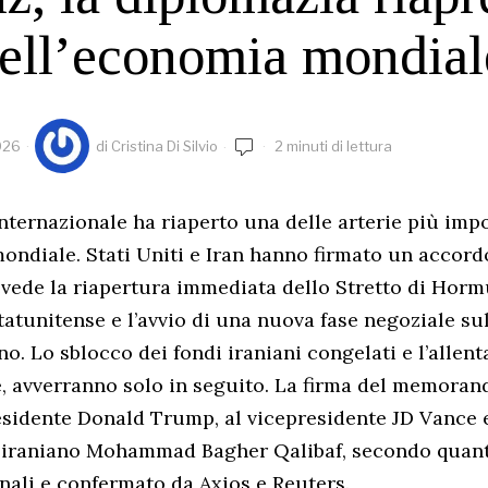
dell’economia mondial
026
di
Cristina Di Silvio
2 minuti di lettura
nternazionale ha riaperto una delle arterie più imp
ondiale. Stati Uniti e Iran hanno firmato un accord
evede la riapertura immediata dello Stretto di Hormu
tatunitense e l’avvio di una nuova fase negoziale 
no. Lo sblocco dei fondi iraniani congelati e l’allen
e, avverranno solo in seguito. La firma del memoran
residente Donald Trump, al vicepresidente JD Vance 
 iraniano Mohammad Bagher Qalibaf, secondo quant
onali e confermato da Axios e Reuters.