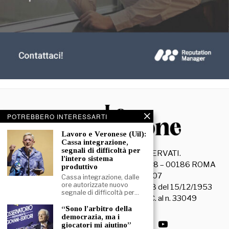
POTREBBERO INTERESSARTI
Lavoro e Veronese (Uil):
Cassa integrazione,
segnali di difficoltà per
©
2026
- TUTTI I DIRITTI RISERVATI.
l’intero sistema
La Discussione S.r.l. – Piazza Capranica, 78 – 00186 ROMA
produttivo
C.F. e P. IVA 15045971007
Cassa integrazione, dalle
ore autorizzate nuovo
Registrazione Tribunale di Roma n. 3628 del 15/12/1953
segnale di difficoltà per…
La società editrice è iscritta al R.O.C. al n. 33049
“Sono l’arbitro della
democrazia, ma i
giocatori mi aiutino”