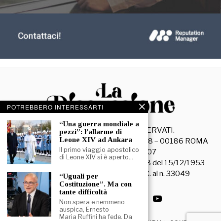
POTREBBERO INTERESSARTI
“Una guerra mondiale a
©
2026
- TUTTI I DIRITTI RISERVATI.
pezzi”: l’allarme di
Leone XIV ad Ankara
La Discussione S.r.l. – Piazza Capranica, 78 – 00186 ROMA
Il primo viaggio apostolico
C.F. e P. IVA 15045971007
di Leone XIV si è aperto…
Registrazione Tribunale di Roma n. 3628 del 15/12/1953
La società editrice è iscritta al R.O.C. al n. 33049
“Uguali per
Costituzione”. Ma con
tante difficoltà
Non spera e nemmeno
auspica, Ernesto
Maria Ruffini ha fede. Da